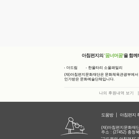
아침편지의
'꿈너머꿈'
을 함께
더드림
한울타리 소울패밀리
(재)아침편지문화재단은 문화체육관광부에서
인가받은 문화예술단체입니다.
나의 후원내역 보기
|
도움방
아침편지 
(재)아침편지문화재단 | 
주소 : (27452) 충
'고도원의 아침편지' 