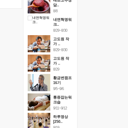
행복한가족
태초고추장
행복한가
여행
담..
여행
24~9/26
8/8
9/24~9/26
건강명상법
내면혁명워
건강명상
..
크..
스..
/9~10/10
8/29~8/30
10/9~10/10
내면혁명워
고도원 작
내면혁명
..
가 ..
크..
/17~10/18
8/29~8/30
10/17~10/18
황금변캠프
고도원 작
황금변캠
7기
가 ..
17기
/30~10/31
8/29
10/30~10/31
통증잡는워
황금변캠프
통증잡는
크숍
16기
크숍
/7~11/8
9/5~9/6
11/7~11/8
내면혁명워
통증잡는워
내면혁명
..
크숍
크..
/12~12/13
9/11~9/12
12/12~12/13
하루명상
[250..
9/19