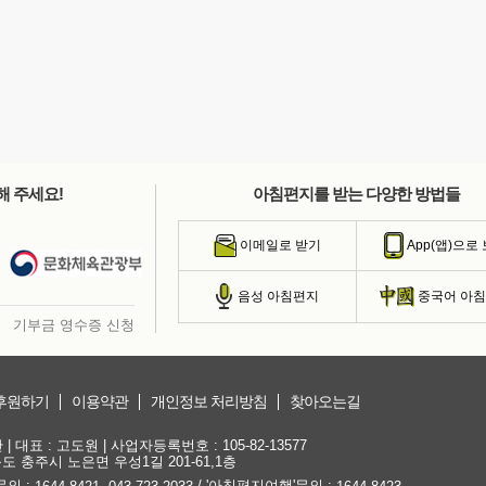
해 주세요!
아침편지를 받는 다양한 방법들
이메일로 받기
App(앱)으로
음성 아침편지
중국어 아
기부금 영수증 신청
후원하기
이용약관
개인정보 처리방침
찾아오는길
대표 : 고도원 | 사업자등록번호 : 105-82-13577
청북도 충주시 노은면 우성1길 201-61,1층
문의 :
,
/ '아침편지여행'문의 :