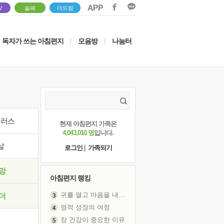
V
솔패
더드림
독자가 쓰는 아침편지
모음방
나눔터
|
|
이러스
현재 아침편지 가족은
4,043,010 명
입니다.
삶
로그인
|
가족되기
망
아침편지 랭킹
귀를 열고 마음을 내어주고
더
영적 성장의 여정
장 건강이 중요한 이유