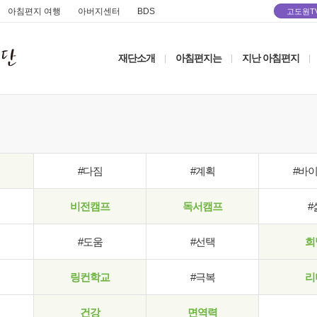
아침편지 여행
아버지센터
BDS
고도원T
재단소개
아침편지는
지난 아침편지
|
|
|
#다짐
#계획
#바
비전캠프
독서캠프
#
#도움
#선택
희
링컨학교
#극복
리
건강
면역력