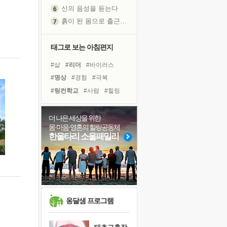
신의 음성을 듣는다
흙이 된 몸으로 출근하는 여자
극과 극의 양 끝단
내가 '나다움'을 찾는 길
태그로 보는 아침편지
피해 갈 수 없는 사건들
#삶
#리더
#바이러스
처음 손을 잡았던 날
#명상
#경험
#극복
꿈이 실제가 되는 것
#링컨학교
#사람
#힐링
'말 타는 법'을 먼저
#도움
#유튜브
#희망
졸업식 사진을 보며
#독서캠프
#선택
#친구
더 나은 세상을 위한
극심한 변비, 어깨결림, 수면 장애
몸·마음·영혼의 힐링공동체
#다짐
#비전캠프
아픈 아버지를 위한 공간 설계
한울타리 소울패밀리
#아이들
#건강
#위기
슬럼프
#독서
#면역력
#계획
보고 싶은 어머니
#나눔
유년 시절의 부산 영도 바다
못된 꼰대들
희망이란
옹달샘 프로그램
'모른다'는 것