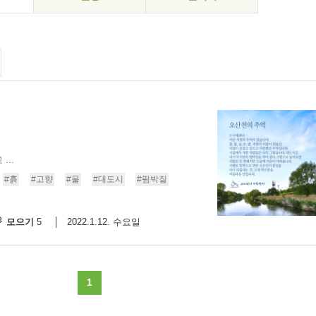
..
#흙
#고향
#물
#대도시
#뜀박질
모으기
2022.1.12. 수요일
5
1