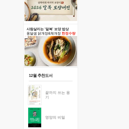
사람살리는 '말복' 보양 밥상
옹달샘 닭개장&채개장
한정수량
12월 추천도서
끝까지 쓰는 용
기
영양의 비밀