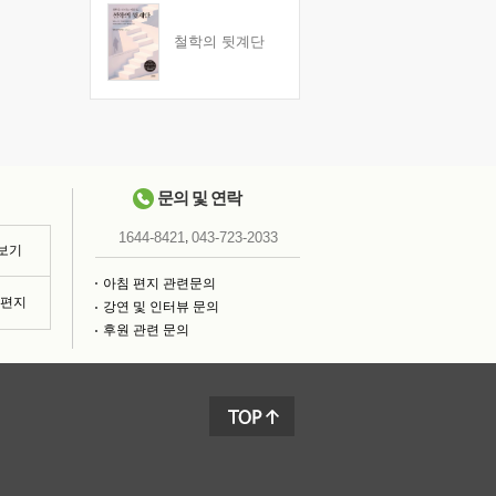
철학의 뒷계단
문의 및 연락
,
1644-8421
043-723-2033
 보기
아침 편지 관련문의
침편지
강연 및 인터뷰 문의
후원 관련 문의