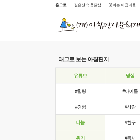
홈으로
깊은산속 옹달샘
꽃피는 아침마을
태그로 보는 아침편지
유튜브
명상
#힐링
#아이들
#경험
#사람
나눔
#친구
위기
#독서