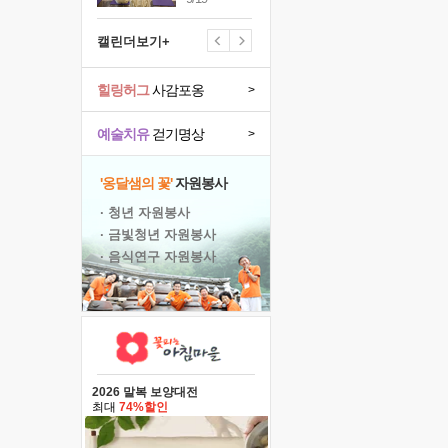
캘린더보기+
힐링허그
사감포옹
>
예술치유
걷기명상
>
'옹달샘의 꽃'
자원봉사
· 청년 자원봉사
· 금빛청년 자원봉사
· 음식연구 자원봉사
2026 말복 보양대전
최대
74%할인