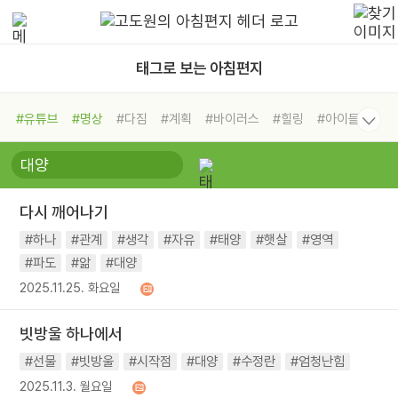
태그로 보는 아침편지
#유튜브
#명상
#다짐
#계획
#바이러스
#힐링
#아이들
#비전캠프
#독서캠프
#삶
#경험
#사람
#도움
#선택
#희망
#나눔
#친구
#링컨학교
#극복
#리더
#위기
다시 깨어나기
#독서
#건강
#면역력
#하나
#관계
#생각
#자유
#태양
#햇살
#영역
#파도
#앎
#대양
2025.11.25. 화요일
빗방울 하나에서
#선물
#빗방울
#시작점
#대양
#수정란
#엄청난힘
2025.11.3. 월요일