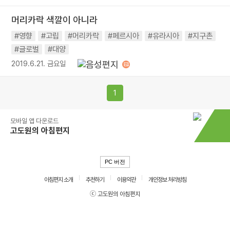
머리카락 색깔이 아니라
#영향
#고립
#머리카락
#페르시아
#유라시아
#지구촌
#글로벌
#대양
2019.6.21. 금요일
1
모바일 앱 다운로드
고도원의 아침편지
PC 버전
아침편지 소개
추천하기
이용약관
개인정보 처리방침
ⓒ 고도원의 아침편지