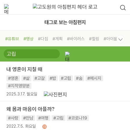
태그로 보는 아침편지
#유튜브
#명상
#다짐
#계획
#바이러스
#힐링
#아이들
#비전캠프
#독서캠프
#삶
#경험
#사람
#도움
#선택
#희망
#나눔
#친구
#링컨학교
#극복
#리더
#위기
내 영혼이 지칠 때
#독서
#건강
#면역력
#영혼
#삶
#고갈
#밥
#고립
#숨
#메시지
#지적영양분
2025.3.17. 월요일
왜 몸과 마음이 아플까?
#사랑
#만남
#여행
#고립
#코로나19
2022.7.5. 화요일