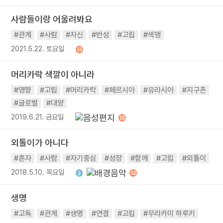
사람들이랑 어울려봐요
#관계
#사람
#자신
#반성
#고립
#색맹
2021.5.22. 토요일
머리카락 색깔이 아니라
#영향
#고립
#머리카락
#페르시아
#유라시아
#지구촌
#글로벌
#대양
2019.6.21. 금요일
외톨이가 아니다
#혼자
#사람
#자기중심
#성장
#함께
#고립
#외톨이
2018.5.10. 목요일
생명
#고독
#관계
#생명
#연결
#고립
#무라카미 하루키