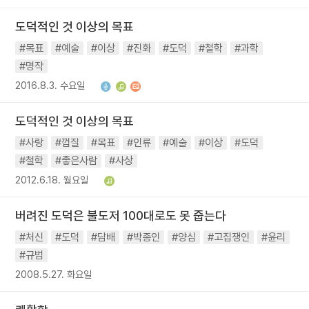
도덕적인 것 이상의 목표
#목표
#예술
#이상
#진화
#도덕
#철학
#과학
#명작
2016.8.3. 수요일
도덕적인 것 이상의 목표
#사랑
#껍질
#목표
#인류
#예술
#이상
#도덕
#철학
#좋은사람
#사상
2012.6.18. 월요일
버려진 도덕은 불도저 100대로도 못 줍는다
#처신
#도덕
#담배
#박종인
#양심
#고집쟁인
#윤리
#규범
2008.5.27. 화요일