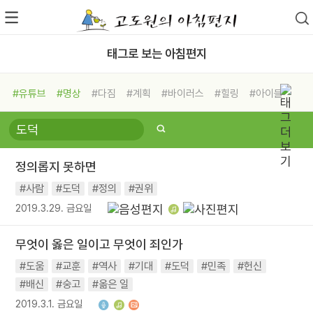
태그로 보는 아침편지
#유튜브
#명상
#다짐
#계획
#바이러스
#힐링
#아이들
#비전캠프
#독서캠프
#삶
#경험
#사람
#도움
#선택
#희망
#나눔
#친구
#링컨학교
#극복
#리더
#위기
정의롭지 못하면
#독서
#건강
#면역력
#사람
#도덕
#정의
#권위
2019.3.29. 금요일
무엇이 옳은 일이고 무엇이 죄인가
#도움
#교훈
#역사
#기대
#도덕
#민족
#헌신
#배신
#숭고
#옮은 일
2019.3.1. 금요일