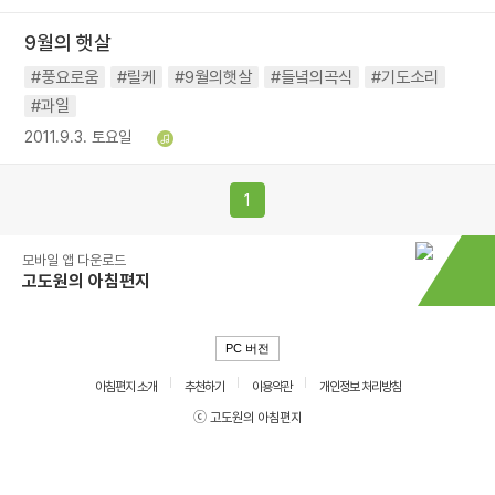
9월의 햇살
#풍요로움
#릴케
#9월의햇살
#들녘의곡식
#기도소리
#과일
2011.9.3. 토요일
1
모바일 앱 다운로드
고도원의 아침편지
PC 버전
아침편지 소개
추천하기
이용약관
개인정보 처리방침
ⓒ 고도원의 아침편지