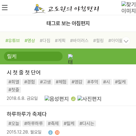
태그로 보는 아침편지
#유튜브
#명상
#다짐
#계획
#바이러스
#힐링
#아이들
#비전캠프
#독서캠프
#삶
#경험
#사람
#도움
#선택
#희망
#나눔
#친구
#링컨학교
#극복
#리더
#위기
시 첫 줄 첫 단어
#독서
#건강
#면역력
#희열
#경험
#고생
#체험
#영감
#추억
#시
#릴케
#첫줄
2018.6.8. 금요일
하루하루가 축제다
#오늘
#하루하루
#축제
#릴케
#다시는
2015.12.28. 월요일