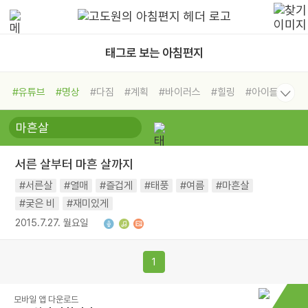
태그로 보는 아침편지
#유튜브
#명상
#다짐
#계획
#바이러스
#힐링
#아이들
#비전캠프
#독서캠프
#삶
#경험
#사람
#도움
#선택
#희망
#나눔
#친구
#링컨학교
#극복
#리더
#위기
서른 살부터 마흔 살까지
#독서
#건강
#면역력
#서른살
#열매
#즐겁게
#태풍
#여름
#마흔살
#궂은 비
#재미있게
2015.7.27. 월요일
1
모바일 앱 다운로드