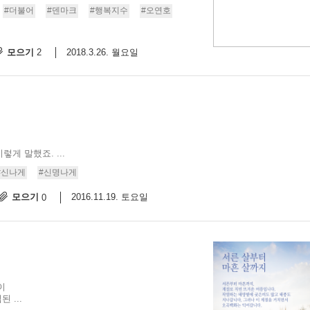
#더불어
#덴마크
#행복지수
#오연호
9/
모으기
2018.3.26. 월요일
2
스
10
크
10
1
렇게 말했죠. ...
10
#신나게
#신명나게
모으기
2016.11.19. 토요일
0
11
크
12
이
 ...