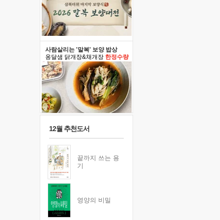
사람살리는 '말복' 보양 밥상
옹달샘 닭개장&채개장
한정수량
12월 추천도서
끝까지 쓰는 용
기
영양의 비밀