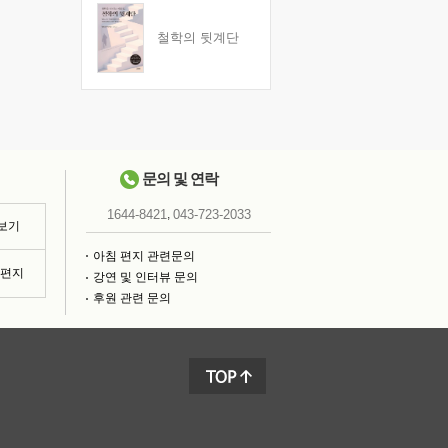
철학의 뒷계단
문의 및 연락
,
1644-8421
043-723-2033
 보기
아침 편지 관련문의
침편지
강연 및 인터뷰 문의
후원 관련 문의