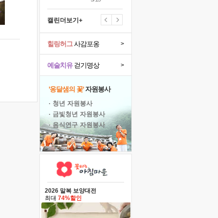
캘린더보기+
힐링허그
사감포옹
>
예술치유
걷기명상
>
'옹달샘의 꽃'
자원봉사
· 청년 자원봉사
· 금빛청년 자원봉사
· 음식연구 자원봉사
2026 말복 보양대전
최대
74%할인