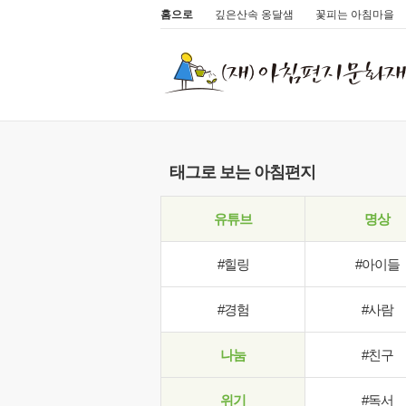
홈으로
깊은산속 옹달샘
꽃피는 아침마을
태그로 보는 아침편지
유튜브
명상
#힐링
#아이들
#경험
#사람
나눔
#친구
위기
#독서