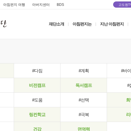
아침편지 여행
아버지센터
BDS
고도원T
재단소개
아침편지는
지난 아침편지
|
|
|
#다짐
#계획
#바
비전캠프
독서캠프
#
#도움
#선택
희
링컨학교
#극복
리
건강
면역력