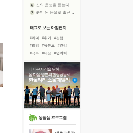
신의 음성을 듣는다
흙이 된 몸으로 출근하는 여자
극과 극의 양 끝단
내가 '나다움'을 찾는 길
태그로 보는 아침편지
피해 갈 수 없는 사건들
#리더
#위기
#경험
처음 손을 잡았던 날
#희망
#유튜브
#건강
꿈이 실제가 되는 것
#극복
#다짐
#면역력
'말 타는 법'을 먼저
#나눔
#아이들
졸업식 사진을 보며
#링컨학교
#비전캠프
더 나은 세상을 위한
아픈 아버지를 위한 공간 설계
몸·마음·영혼의 힐링공동체
#명상
#독서캠프
#친구
극심한 변비, 어깨결림, 수면 장애
한울타리 소울패밀리
#선택
#바이러스
#사람
보고 싶은 어머니
#힐링
#삶
#도움
#계획
유년 시절의 부산 영도 바다
#독서
못된 꼰대들
거울 속의 나
희망이란
옹달샘 프로그램
'모른다'는 것