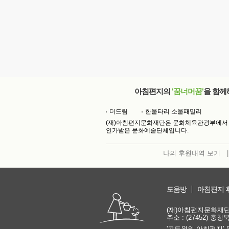
아침편지의
'꿈너머꿈'
을 함께
더드림
한울타리 소울패밀리
(재)아침편지문화재단은 문화체육관광부에서
인가받은 문화예술단체입니다.
나의 후원내역 보기
|
도움방
아침편지 
(재)아침편지문화재단 | 
주소 : (27452) 충
'고도원의 아침편지' 