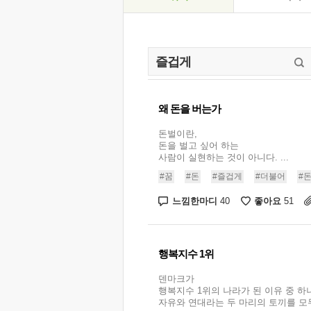
왜 돈을 버는가
돈벌이란,
돈을 벌고 싶어 하는
사람이 실현하는 것이 아니다. ...
#꿈
#돈
#즐겁게
#더불어
#
느낌한마디
좋아요
40
51
행복지수 1위
덴마크가
행복지수 1위의 나라가 된 이유 중 하
자유와 연대라는 두 마리의 토끼를 모두 