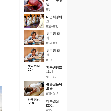
행복한가족
태초고추장
행복한가
여행
담..
여행
24~9/26
8/8
9/24~9/26
건강명상법
내면혁명워
건강명상
..
크..
스..
/9~10/10
8/29~8/30
10/9~10/10
내면혁명워
고도원 작
내면혁명
..
가 ..
크..
/17~10/18
8/29~8/30
10/17~10/18
황금변캠프
고도원 작
황금변캠
7기
가 ..
17기
/30~10/31
8/29
10/30~10/31
통증잡는워
황금변캠프
통증잡는
크숍
16기
크숍
/7~11/8
9/5~9/6
11/7~11/8
내면혁명워
통증잡는워
내면혁명
..
크숍
크..
/12~12/13
9/11~9/12
12/12~12/13
하루명상
[250..
9/19