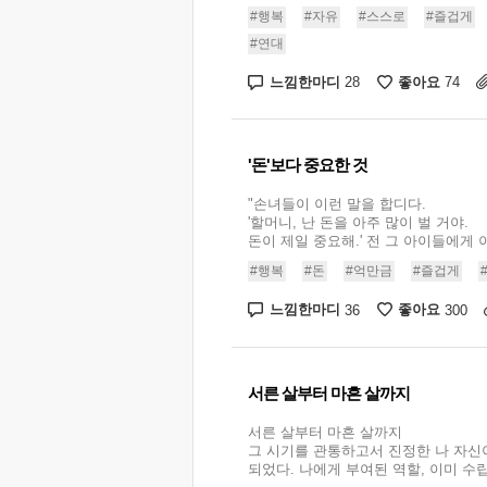
#행복
#자유
#스스로
#즐겁게
#연대
느낌한마디
좋아요
28
74
'돈'보다 중요한 것
"손녀들이 이런 말을 합디다.
'할머니, 난 돈을 아주 많이 벌 거야.
돈이 제일 중요해.' 전 그 아이들에게 이
#행복
#돈
#억만금
#즐겁게
느낌한마디
좋아요
36
300
서른 살부터 마흔 살까지
서른 살부터 마흔 살까지
그 시기를 관통하고서 진정한 나 자신
되었다. 나에게 부여된 역할, 이미 수립된