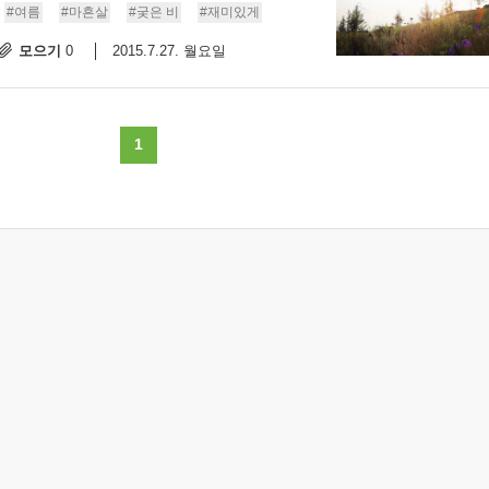
#여름
#마흔살
#궂은 비
#재미있게
모으기
2015.7.27. 월요일
0
1