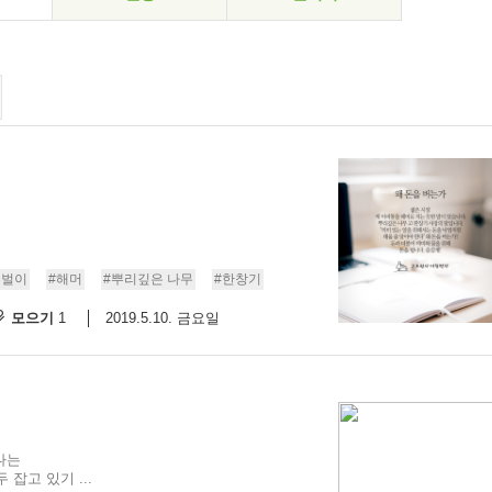
돈벌이
#해머
#뿌리깊은 나무
#한창기
모으기
2019.5.10. 금요일
1
나는
잡고 있기 ...