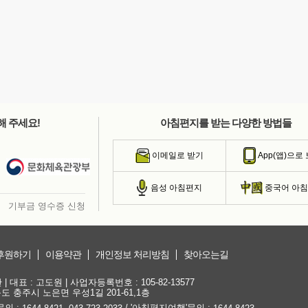
해 주세요!
아침편지를 받는 다양한 방법들
이메일로 받기
App(앱)으로
음성 아침편지
중국어 아
기부금 영수증 신청
후원하기
이용약관
개인정보 처리방침
찾아오는길
대표 : 고도원 | 사업자등록번호 : 105-82-13577
청북도 충주시 노은면 우성1길 201-61,1층
문의 :
,
/ '아침편지여행'문의 :