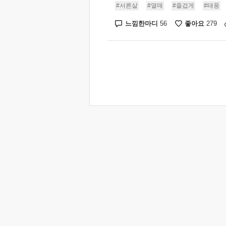
#서른살
#열매
#즐겁게
#태풍
느낌한마디
좋아요
56
279