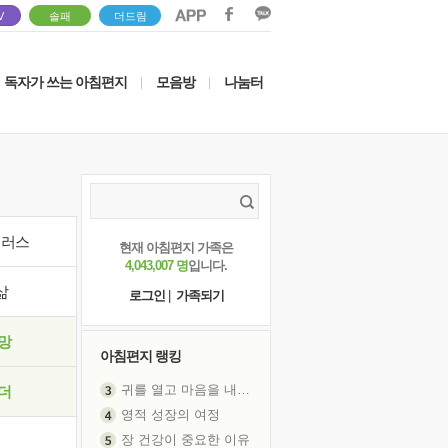
V
솔패
더드림
독자가 쓰는 아침편지
모음방
나눔터
|
|
이러스
현재 아침편지 가족은
4,043,007 명
입니다.
삶
로그인
|
가족되기
망
아침편지 랭킹
귀를 열고 마음을 내어주고
더
영적 성장의 여정
장 건강이 중요한 이유