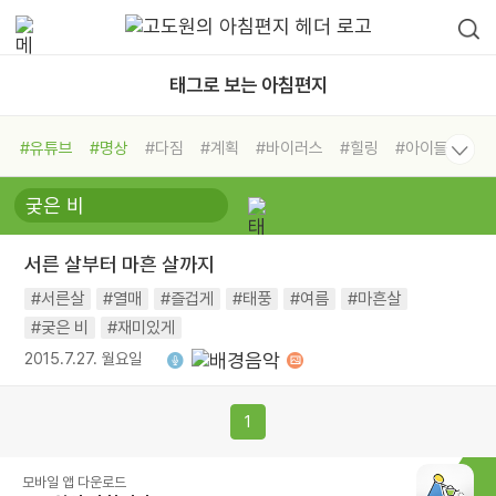
태그로 보는 아침편지
#유튜브
#명상
#다짐
#계획
#바이러스
#힐링
#아이들
#비전캠프
#독서캠프
#삶
#경험
#사람
#도움
#선택
#희망
#나눔
#친구
#링컨학교
#극복
#리더
#위기
서른 살부터 마흔 살까지
#독서
#건강
#면역력
#서른살
#열매
#즐겁게
#태풍
#여름
#마흔살
#궂은 비
#재미있게
2015.7.27. 월요일
1
모바일 앱 다운로드