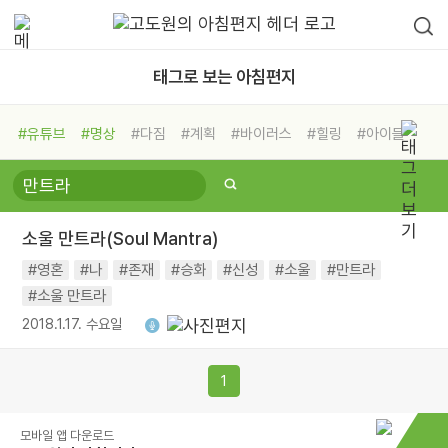
태그로 보는 아침편지
#유튜브
#명상
#다짐
#계획
#바이러스
#힐링
#아이들
#비전캠프
#독서캠프
#삶
#경험
#사람
#도움
#선택
#희망
#나눔
#친구
#링컨학교
#극복
#리더
#위기
소울 만트라(Soul Mantra)
#독서
#건강
#면역력
#영혼
#나
#존재
#승화
#신성
#소울
#만트라
#소울 만트라
2018.1.17. 수요일
1
모바일 앱 다운로드