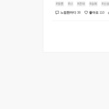
#영혼
#나
#존재
#승화
#신
느낌한마디
좋아요
38
110