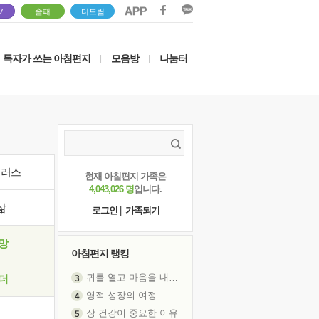
V
솔패
더드림
독자가 쓰는 아침편지
모음방
나눔터
|
|
이러스
현재 아침편지 가족은
4,043,026 명
입니다.
삶
로그인
|
가족되기
망
아침편지 랭킹
귀를 열고 마음을 내어주고
더
영적 성장의 여정
장 건강이 중요한 이유