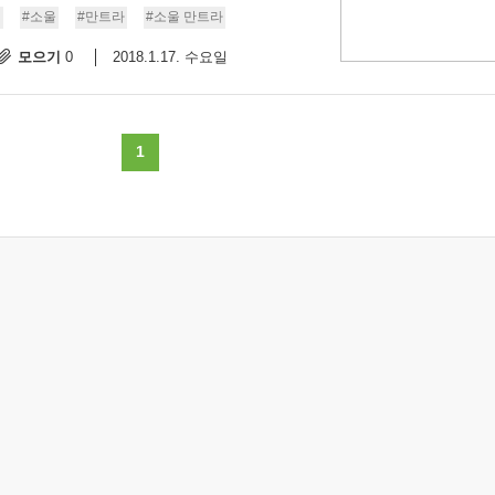
성
#소울
#만트라
#소울 만트라
스
10
모으기
2018.1.17. 수요일
0
크
10
1
1
10
11
크
12