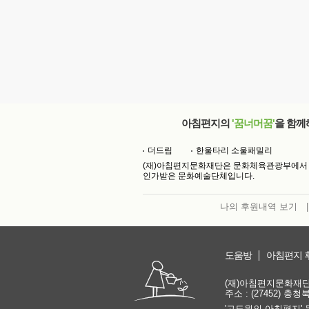
아침편지의
'꿈너머꿈'
을 함께
더드림
한울타리 소울패밀리
(재)아침편지문화재단은 문화체육관광부에서
인가받은 문화예술단체입니다.
나의 후원내역 보기
|
도움방
아침편지 
(재)아침편지문화재단 | 
주소 : (27452) 충
'고도원의 아침편지' 