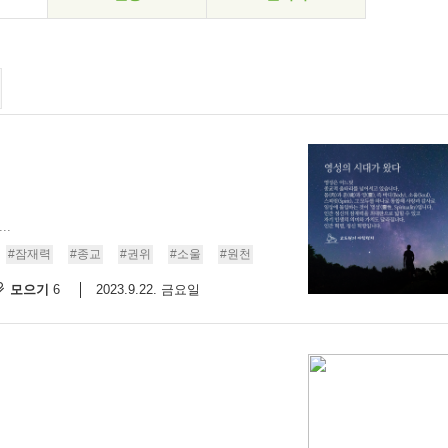
..
#잠재력
#종교
#권위
#소울
#원천
모으기
2023.9.22. 금요일
6