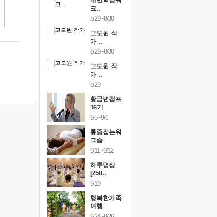
건강명상법
내면혁명워
건강명상
..
크..
스..
/9~10/10
8/29~8/30
10/9~10/10
내면혁명워
고도원 작
내면혁명
..
가 ..
크..
/17~10/18
8/29~8/30
10/17~10/18
황금변캠프
고도원 작
황금변캠
7기
가 ..
17기
/30~10/31
8/29
10/30~10/31
통증잡는워
황금변캠프
통증잡는
크숍
16기
크숍
/7~11/8
9/5~9/6
11/7~11/8
내면혁명워
통증잡는워
내면혁명
..
크숍
크..
/12~12/13
9/11~9/12
12/12~12/13
하루명상
[250..
9/19
행복한가족
여행
9/24~9/26