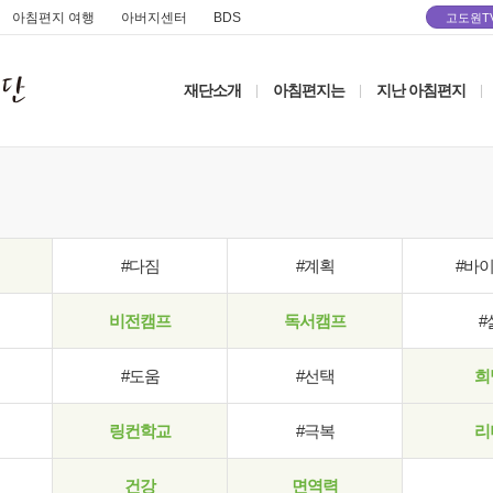
아침편지 여행
아버지센터
BDS
고도원T
재단소개
아침편지는
지난 아침편지
|
|
|
#다짐
#계획
#바
비전캠프
독서캠프
#
#도움
#선택
희
링컨학교
#극복
리
건강
면역력