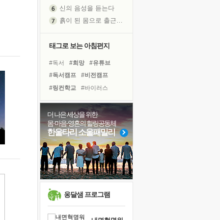
신의 음성을 듣는다
흙이 된 몸으로 출근하는 여자
극과 극의 양 끝단
내가 '나다움'을 찾는 길
태그로 보는 아침편지
피해 갈 수 없는 사건들
#독서
#희망
#유튜브
처음 손을 잡았던 날
#독서캠프
#비전캠프
꿈이 실제가 되는 것
#링컨학교
#바이러스
'말 타는 법'을 먼저
#경험
#계획
#면역력
졸업식 사진을 보며
#사람
#리더
#나눔
더 나은 세상을 위한
극심한 변비, 어깨결림, 수면 장애
몸·마음·영혼의 힐링공동체
#도움
#힐링
#건강
아픈 아버지를 위한 공간 설계
한울타리 소울패밀리
#극복
#친구
#위기
슬럼프
#다짐
#선택
#삶
보고 싶은 어머니
#아이들
#명상
유년 시절의 부산 영도 바다
못된 꼰대들
희망이란
옹달샘 프로그램
'모른다'는 것