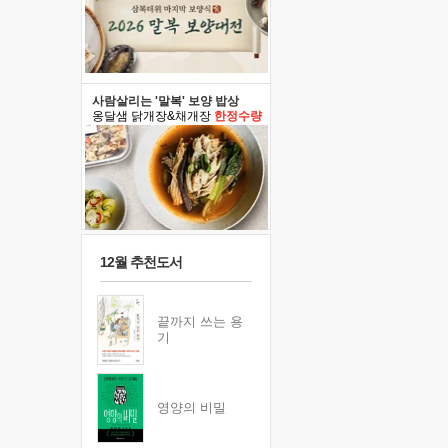
사람살리는 '말복' 보양 밥상
옹달샘 닭개장&채개장
한정수량
12월 추천도서
끝까지 쓰는 용
기
영양의 비밀