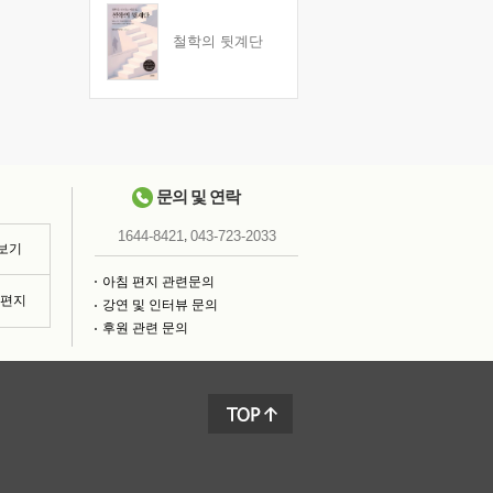
철학의 뒷계단
문의 및 연락
,
1644-8421
043-723-2033
 보기
아침 편지 관련문의
침편지
강연 및 인터뷰 문의
후원 관련 문의