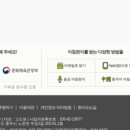
해 주세요!
아침편지를 받는 다양한 방법들
이메일로 받기
App(앱)으로
음성 아침편지
중국어 아
기부금 영수증 신청
후원하기
이용약관
개인정보 처리방침
찾아오는길
대표 : 고도원 | 사업자등록번호 : 105-82-13577
청북도 충주시 노은면 우성1길 201-61,1층
문의 :
,
/ '아침편지여행'문의 :