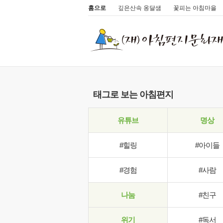
홈으로
깊은산속 옹달샘
꽃피는 아침마을
태그로 보는 아침편지
유튜브
명상
#힐링
#아이들
#경험
#사람
나눔
#친구
위기
#독서