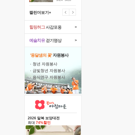
캘린더보기+
힐링허그
사감포옹
>
예술치유
걷기명상
>
'옹달샘의 꽃'
자원봉사
· 청년 자원봉사
· 금빛청년 자원봉사
· 음식연구 자원봉사
2026 말복 보양대전
최대
74%할인