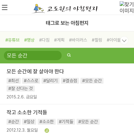
태그로 보는 아침편지
#유튜브
#명상
#다짐
#계획
#바이러스
#힐링
#아이들
#비전캠프
#독서캠프
#삶
#경험
#사람
#도움
#선택
#희망
#나눔
#친구
#링컨학교
#극복
#리더
#위기
모든 순간에 잘 살아야 한다
#독서
#건강
#면역력
#최선
#스스로
#달리기
#결승점
#모든 순간
#잘 산다는 것
2015.2.6. 금요일
작고 소소한 기적들
#순간
#일상
#소소한
#기적들
#모든 순간
2012.12.3. 월요일