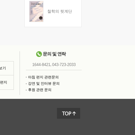
철학의 뒷계단
문의 및 연락
,
1644-8421
043-723-2033
 보기
아침 편지 관련문의
침편지
강연 및 인터뷰 문의
후원 관련 문의