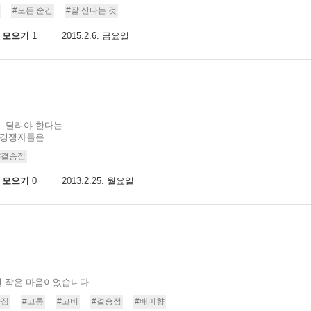
#모든 순간
#잘 산다는 것
스
10
모으기
2015.2.6. 금요일
1
크
10
1
10
지 달려야 한다는
쟁자들은 ...
#결승점
11
모으기
2013.2.25. 월요일
0
크
12
 작은 마음이었습니다....
다짐
#고통
#고비
#결승점
#배미향