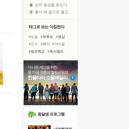
신의 음성을 듣는다
흙이 된 몸으로 출근하는 여자
극과 극의 양 끝단
내가 '나다움'을 찾는 길
태그로 보는 아침편지
피해 갈 수 없는 사건들
#도움
#유튜브
#명상
처음 손을 잡았던 날
#친구
#위기
#아이들
꿈이 실제가 되는 것
#링컨학교
#독서캠프
'말 타는 법'을 먼저
#나눔
#계획
#독서
졸업식 사진을 보며
#희망
#극복
#바이러스
더 나은 세상을 위한
극심한 변비, 어깨결림, 수면 장애
몸·마음·영혼의 힐링공동체
#힐링
#건강
#리더
아픈 아버지를 위한 공간 설계
한울타리 소울패밀리
#비전캠프
#사람
#다짐
슬럼프
#면역력
#선택
#삶
보고 싶은 어머니
#경험
유년 시절의 부산 영도 바다
못된 꼰대들
희망이란
옹달샘 프로그램
'모른다'는 것