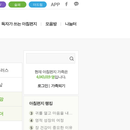
V
솔패
더드림
독자가 쓰는 아침편지
모음방
나눔터
|
|
이러스
현재 아침편지 가족은
4,043,019 명
입니다.
삶
로그인
|
가족되기
망
아침편지 랭킹
귀를 열고 마음을 내어주고
더
영적 성장의 여정
장 건강이 중요한 이유