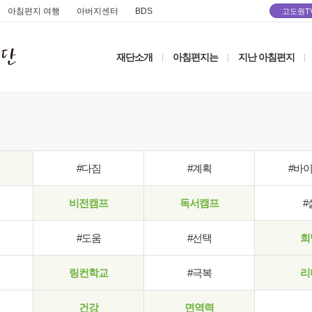
아침편지 여행
아버지센터
BDS
고도원T
재단소개
아침편지는
지난 아침편지
|
|
|
#다짐
#계획
#바
비전캠프
독서캠프
#
#도움
#선택
희
링컨학교
#극복
리
건강
면역력