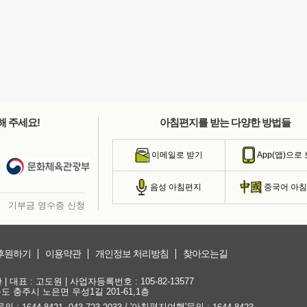
해 주세요!
아침편지를 받는 다양한 방법들
이메일로 받기
App(앱)으로
음성 아침편지
중국어 아
기부금 영수증 신청
후원하기
이용약관
개인정보 처리방침
찾아오는길
대표 : 고도원 | 사업자등록번호 : 105-82-13577
청북도 충주시 노은면 우성1길 201-61,1층
문의 :
,
/ '아침편지여행'문의 :