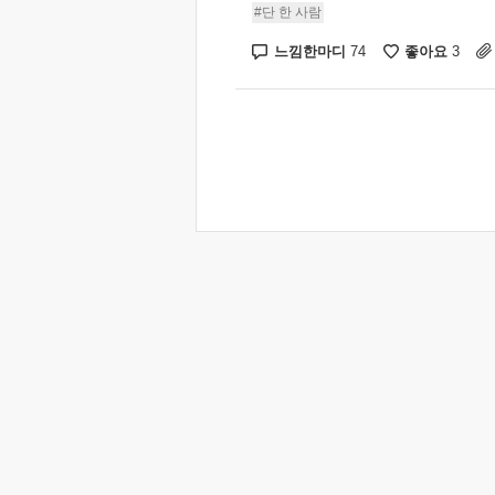
#단 한 사람
느낌한마디
좋아요
74
3