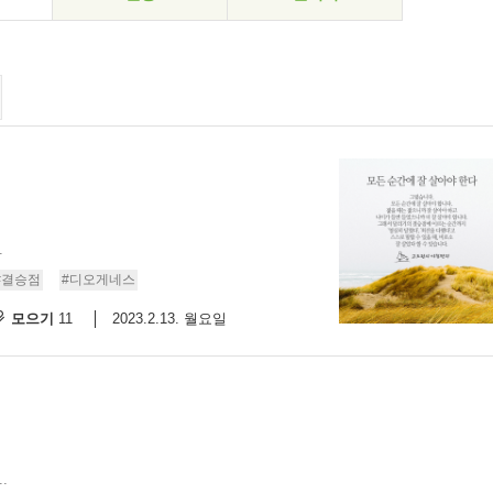
.
#결승점
#디오게네스
모으기
2023.2.13. 월요일
11
.