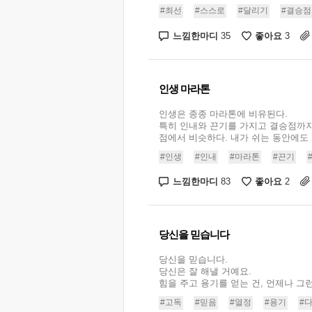
#최선
#스스로
#달리기
#결승점
느낌한마디
좋아요
35
3
인생 마라톤
인생은 종종 마라톤에 비유된다.
특히 인내와 끈기를 가지고 결승점까
점에서 비슷하다. 내가 쉬는 동안에도 경
#인생
#인내
#마라톤
#끈기
느낌한마디
좋아요
83
2
당신을 믿습니다
당신을 믿습니다.
당신은 잘 해낼 거예요.
힘을 주고 용기를 얻는 건, 언제나 그런
#고독
#믿음
#열정
#용기
#