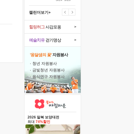
캘린더보기+
힐링허그
사감포옹
>
예술치유
걷기명상
>
'옹달샘의 꽃'
자원봉사
· 청년 자원봉사
· 금빛청년 자원봉사
· 음식연구 자원봉사
2026 말복 보양대전
최대
74%할인