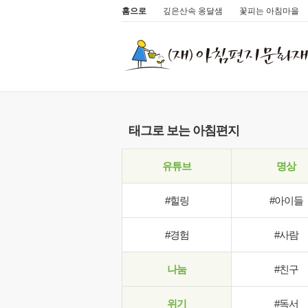
홈으로
깊은산속 옹달샘
꽃피는 아침마을
태그로 보는 아침편지
유튜브
명상
#힐링
#아이들
#경험
#사람
나눔
#친구
위기
#독서