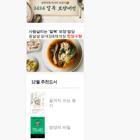
사람살리는 '말복' 보양 밥상
옹달샘 닭개장&채개장
한정수량
12월 추천도서
끝까지 쓰는 용
기
영양의 비밀