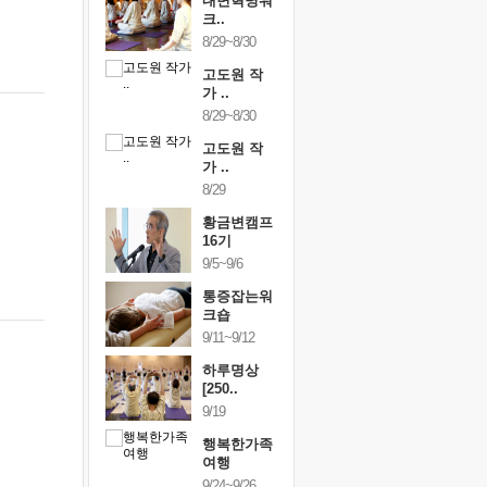
건강명상법
내면혁명워
건강명상
..
크..
스..
/9~10/10
8/29~8/30
10/9~10/10
내면혁명워
고도원 작
내면혁명
..
가 ..
크..
/17~10/18
8/29~8/30
10/17~10/18
황금변캠프
고도원 작
황금변캠
7기
가 ..
17기
/30~10/31
8/29
10/30~10/31
통증잡는워
황금변캠프
통증잡는
크숍
16기
크숍
/7~11/8
9/5~9/6
11/7~11/8
내면혁명워
통증잡는워
내면혁명
..
크숍
크..
/12~12/13
9/11~9/12
12/12~12/13
하루명상
[250..
9/19
행복한가족
여행
9/24~9/26