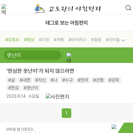
태그로 보는 아침편지
#유튜브
#명상
#다짐
#계획
#바이러스
#힐링
#아이들
#비전캠프
#독서캠프
#삶
#경험
#사람
#도움
#선택
#희망
#나눔
#친구
#링컨학교
#극복
#리더
#위기
'한심한 못난이'가 되지 않으려면
#독서
#건강
#면역력
#삶
#내면
#자신
#나
#누구
#먼저
#선행
#강화
#한심
#못난이
2023.6.14. 수요일
1
모바일 앱 다운로드