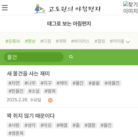
태그로 보는 아침편지
#유튜브
#명상
#다짐
#계획
#바이러스
#힐링
#아이들
#비전캠프
#독서캠프
#삶
#경험
#사람
#도움
#선택
#희망
#나눔
#친구
#링컨학교
#극복
#리더
#위기
새 물건을 사는 재미
#독서
#건강
#면역력
#자연
#나무
#지구
#재미
#물건
#쏠쏠
#새물건
#헌물건
#소실
#벌목
2025.2.26. 수요일
꽉 쥐지 않기 때문이다
#사랑
#생각
#이유
#해결
#춤
#결함
#물건
#영혼육