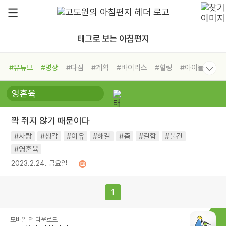
태그로 보는 아침편지
#유튜브
#명상
#다짐
#계획
#바이러스
#힐링
#아이들
#비전캠프
#독서캠프
#삶
#경험
#사람
#도움
#선택
#희망
#나눔
#친구
#링컨학교
#극복
#리더
#위기
꽉 쥐지 않기 때문이다
#독서
#건강
#면역력
#사랑
#생각
#이유
#해결
#춤
#결함
#물건
#영혼육
2023.2.24. 금요일
1
모바일 앱 다운로드