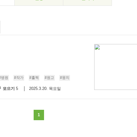
#병원
#작가
#훌쩍
#원고
#뭉치
모으기
2025.3.20. 목요일
5
1