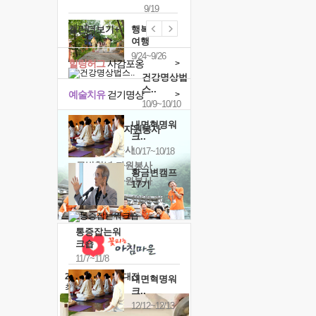
9/19
캘린더보기+
행복한가족
여행
9/24~9/26
힐링허그
사감포옹
>
건강명상법
스..
예술치유
걷기명상
>
10/9~10/10
내면혁명워
'옹달샘의 꽃'
자원봉사
크..
· 청년 자원봉사
10/17~10/18
· 금빛청년 자원봉사
황금변캠프
· 음식연구 자원봉사
17기
10/30~10/31
통증잡는워
크숍
11/7~11/8
2026 말복 보양대전
내면혁명워
최대
74%할인
크..
12/12~12/13