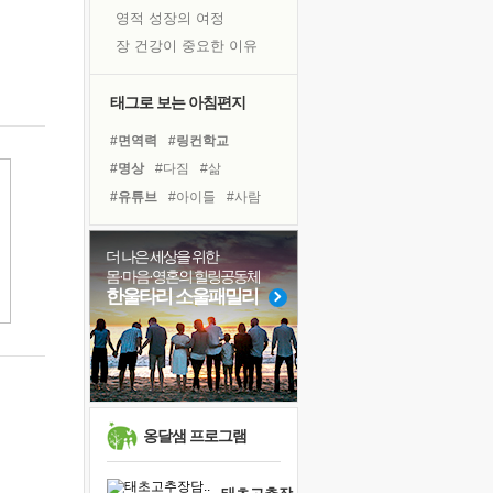
영적 성장의 여정
장 건강이 중요한 이유
신의 음성을 듣는다
흙이 된 몸으로 출근하는 여자
태그로 보는 아침편지
극과 극의 양 끝단
#면역력
#링컨학교
내가 '나다움'을 찾는 길
#명상
#다짐
#삶
피해 갈 수 없는 사건들
#유튜브
#아이들
#사람
처음 손을 잡았던 날
#희망
#도움
#친구
꿈이 실제가 되는 것
#리더
#비전캠프
#위기
더 나은 세상을 위한
'말 타는 법'을 먼저
몸·마음·영혼의 힐링공동체
#건강
#경험
#힐링
아픈 아버지를 위한 공간 설계
한울타리 소울패밀리
#계획
#독서캠프
#선택
졸업식 사진을 보며
#독서
#바이러스
#극복
극심한 변비, 어깨결림, 수면 장애
#나눔
보고 싶은 어머니
마음이 멈춰 버린 곳
유년 시절의 부산 영도 바다
옹달샘 프로그램
못된 꼰대들