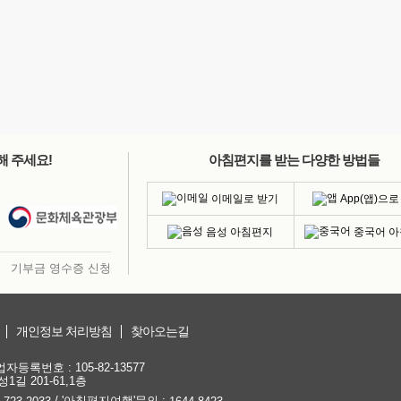
해 주세요!
아침편지를 받는 다양한 방법들
이메일로 받기
App(앱)으로
음성 아침편지
중국어 
기부금 영수증 신청
개인정보 처리방침
찾아오는길
등록번호 : 105-82-13577
1길 201-61,1층
/ '아침편지여행'문의 :