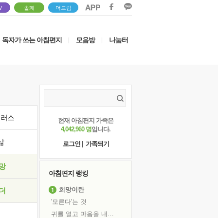
V
솔패
더드림
독자가 쓰는 아침편지
모음방
나눔터
|
|
이러스
현재 아침편지 가족은
4,042,960 명
입니다.
삶
로그인
|
가족되기
망
아침편지 랭킹
희망이란
더
'모른다'는 것
귀를 열고 마음을 내어주고