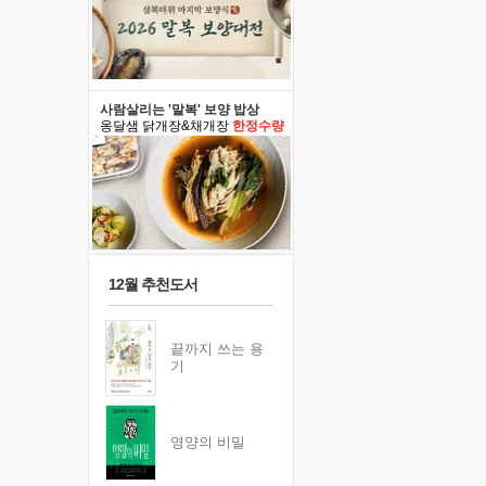
사람살리는 '말복' 보양 밥상
옹달샘 닭개장&채개장
한정수량
12월 추천도서
끝까지 쓰는 용
기
영양의 비밀