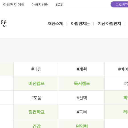
아침편지 여행
아버지센터
BDS
고도원T
재단소개
아침편지는
지난 아침편지
|
|
|
#다짐
#계획
#바
비전캠프
독서캠프
#
#도움
#선택
희
링컨학교
#극복
리
건강
면역력