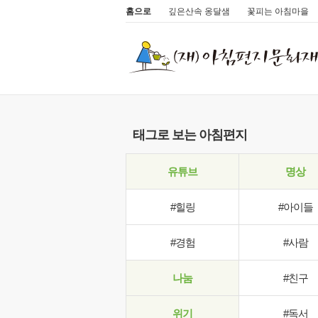
홈으로
깊은산속 옹달샘
꽃피는 아침마을
태그로 보는 아침편지
유튜브
명상
#힐링
#아이들
#경험
#사람
나눔
#친구
위기
#독서