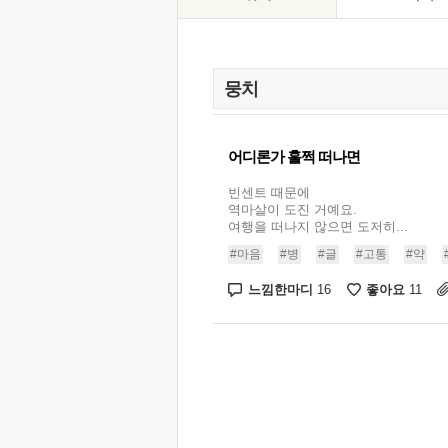
어디론가 훌쩍 떠나면
빈센트 때문에
역마살이 도진 거예요.
여행을 떠나지 않으면 도저히...
#마음
#병
#글
#고통
#약
느낌한마디
좋아요
16
11