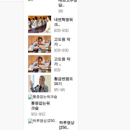
태초고추장
담..
8/8
내면혁명워
크..
8/29~8/30
고도원 작
가 ..
8/29~8/30
고도원 작
가 ..
8/29
황금변캠프
16기
9/5~9/6
통증잡는워
크숍
9/11~9/12
하루명상
[250..