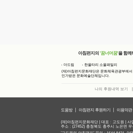
아침편지의
'꿈너머꿈'
을 함께
더드림
한울타리 소울패밀리
(재)아침편지문화재단은 문화체육관광부에서
인가받은 문화예술단체입니다.
나의 후원내역 보기
|
도움방
아침편지 후원하기
이용약관
(재)아침편지문화재단 | 대표 : 고도원 | 사업자
주소 : (27452) 충청북도 충주시 노은면 우성
'고도원의 아침편지' 문의 :
,