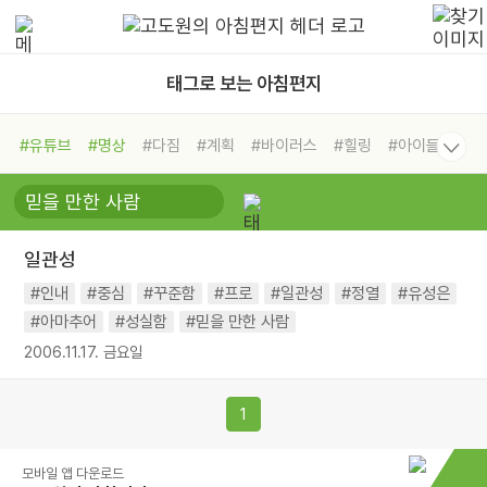
태그로 보는 아침편지
#유튜브
#명상
#다짐
#계획
#바이러스
#힐링
#아이들
#비전캠프
#독서캠프
#삶
#경험
#사람
#도움
#선택
#희망
#나눔
#친구
#링컨학교
#극복
#리더
#위기
일관성
#독서
#건강
#면역력
#인내
#중심
#꾸준함
#프로
#일관성
#정열
#유성은
#아마추어
#성실함
#믿을 만한 사람
2006.11.17. 금요일
1
모바일 앱 다운로드