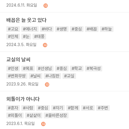
2024.6.11. 화요일
배꼽은 늘 웃고 있다
#고요
#에너지
#바다
#생명
#중심
#배꼽
#하늘
#인체
#눈
#태풍
2024.3.5. 화요일
교실의 날씨
#인생
#목표
#선생님
#중심
#학교
#북극성
#변화무쌍
#날씨
#나침판
#교실
2023.9.26. 화요일
외톨이가 아니다
#혼자
#사람
#중심
#자기
#함께
#서로
#주변
#외톨이
#샅샅이
#올바른성장
2023.6.1. 목요일