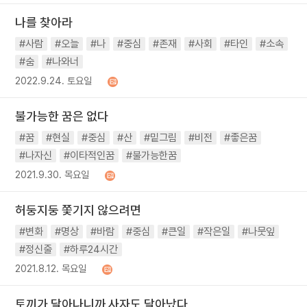
나를 찾아라
#사람
#오늘
#나
#중심
#존재
#사회
#타인
#소속
#숨
#나와너
2022.9.24. 토요일
불가능한 꿈은 없다
#꿈
#현실
#중심
#산
#밑그림
#비전
#좋은꿈
#나자신
#이타적인꿈
#불가능한꿈
2021.9.30. 목요일
허둥지둥 쫓기지 않으려면
#변화
#명상
#바람
#중심
#큰일
#작은일
#나뭇잎
#정신줄
#하루24시간
2021.8.12. 목요일
토끼가 달아나니까 사자도 달아났다