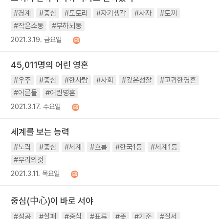
#경계
#중심
#도토리
#자기생각
#사자
#토끼
#작은소동
#부하뇌동
2021.3.19. 금요일
45,011명의 어린 영혼
#우주
#중심
#한사람
#사회
#깊은성찰
#고귀한영혼
#어른들
#어린영혼
2021.3.17. 수요일
세계를 보는 능력
#노력
#중심
#세계
#흐름
#한국1등
#세계1등
#우리의것
2021.3.11. 목요일
중심(中心)이 바로 서야
#성공
#실패
#중심
#표류
#뜻
#기준
#질서