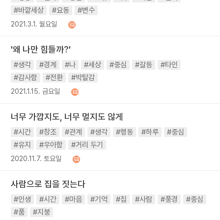
#바깥세상
#요동
#변수
2021.3.1. 월요일
'왜 나만 힘들까?'
#생각
#경계
#나
#세상
#중심
#갈등
#타인
#감사함
#전환
#박탈감
2021.1.15. 금요일
너무 가깝지도, 너무 멀지도 않게
#시간
#창조
#관계
#생각
#행동
#하루
#중심
#유지
#우아함
#거리 두기
2020.11.7. 토요일
사람으로 집을 짓는다
#인생
#시간
#마음
#기억
#집
#사람
#풍경
#중심
#품
#지붕