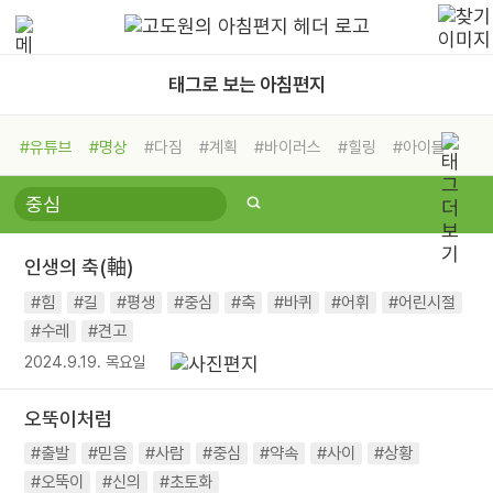
태그로 보는 아침편지
#유튜브
#명상
#다짐
#계획
#바이러스
#힐링
#아이들
#비전캠프
#독서캠프
#삶
#경험
#사람
#도움
#선택
#희망
#나눔
#친구
#링컨학교
#극복
#리더
#위기
#독서
#건강
#면역력
인생의 축(軸)
#힘
#길
#평생
#중심
#축
#바퀴
#어휘
#어린시절
#수레
#견고
2024.9.19. 목요일
오뚝이처럼
#출발
#믿음
#사람
#중심
#약속
#사이
#상황
#오뚝이
#신의
#초토화