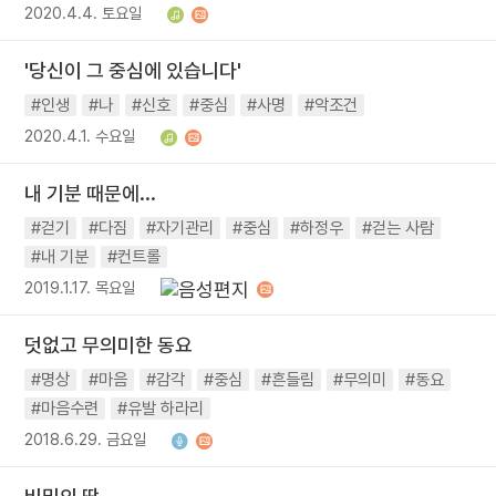
2020.4.4. 토요일
'당신이 그 중심에 있습니다'
#인생
#나
#신호
#중심
#사명
#악조건
2020.4.1. 수요일
내 기분 때문에...
#걷기
#다짐
#자기관리
#중심
#하정우
#걷는 사람
#내 기분
#컨트롤
2019.1.17. 목요일
덧없고 무의미한 동요
#명상
#마음
#감각
#중심
#흔들림
#무의미
#동요
#마음수련
#유발 하라리
2018.6.29. 금요일