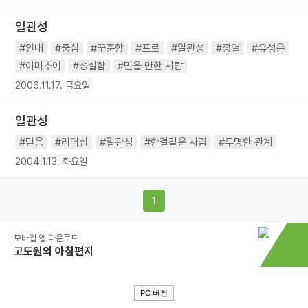
일관성
#인내
#중심
#꾸준함
#프로
#일관성
#정열
#유성은
#아마추어
#성실함
#믿을 만한 사람
2006.11.17. 금요일
일관성
#믿음
#리더십
#일관성
#한결같은 사람
#투명한 관계
2004.1.13. 화요일
1
모바일 앱 다운로드
고도원의 아침편지
PC 버전