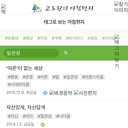
태그로 보는 아침편지
#유튜브
#명상
#다짐
#계획
#바이러스
#힐링
#아이들
#비전캠프
#독서캠프
#삶
#경험
#사람
#도움
#선택
#희망
#나눔
#친구
#링컨학교
#극복
#리더
#위기
'어른'이 없는 세상
#독서
#건강
#면역력
#행동
#존경
#어른
#말
#일관성
#어른스러움
#시대의아픔
2015.12.8. 화요일
자신있게, 자신답게
#자신
#의미
#일관성
#나다움
2014.1.3. 금요일