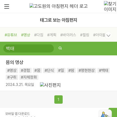
태그로 보는 아침편지
#유튜브
#명상
#다짐
#계획
#바이러스
#힐링
#아이들
#비전캠프
#독서캠프
#삶
#경험
#사람
#도움
#선택
#희망
#나눔
#친구
#링컨학교
#극복
#리더
#위기
몸의 명상
#독서
#건강
#면역력
#명상
#경험
#몸
#단식
#일
#땀
#명현현상
#백태
#구취
#자체정화
2024.3.21. 목요일
1
모바일 앱 다운로드