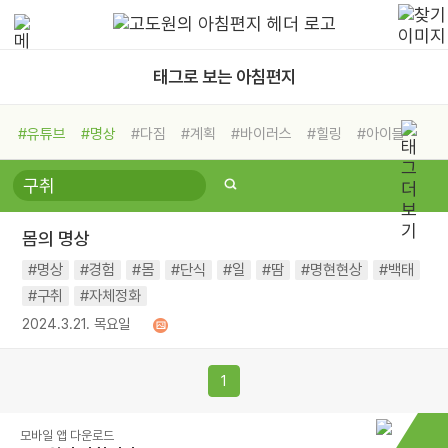
태그로 보는 아침편지
#유튜브
#명상
#다짐
#계획
#바이러스
#힐링
#아이들
#비전캠프
#독서캠프
#삶
#경험
#사람
#도움
#선택
#희망
#나눔
#친구
#링컨학교
#극복
#리더
#위기
몸의 명상
#독서
#건강
#면역력
#명상
#경험
#몸
#단식
#일
#땀
#명현현상
#백태
#구취
#자체정화
2024.3.21. 목요일
1
모바일 앱 다운로드