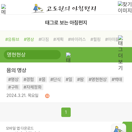
태그로 보는 아침편지
#유튜브
#명상
#다짐
#계획
#바이러스
#힐링
#아이들
#비전캠프
#독서캠프
#삶
#경험
#사람
#도움
#선택
#희망
#나눔
#친구
#링컨학교
#극복
#리더
#위기
몸의 명상
#독서
#건강
#면역력
#명상
#경험
#몸
#단식
#일
#땀
#명현현상
#백태
#구취
#자체정화
2024.3.21. 목요일
1
모바일 앱 다운로드