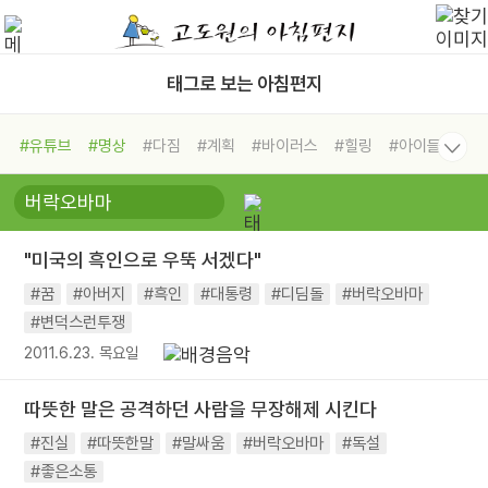
태그로 보는 아침편지
#유튜브
#명상
#다짐
#계획
#바이러스
#힐링
#아이들
#비전캠프
#독서캠프
#삶
#경험
#사람
#도움
#선택
#희망
#나눔
#친구
#링컨학교
#극복
#리더
#위기
"미국의 흑인으로 우뚝 서겠다"
#독서
#건강
#면역력
#꿈
#아버지
#흑인
#대통령
#디딤돌
#버락오바마
#변덕스런투쟁
2011.6.23. 목요일
따뜻한 말은 공격하던 사람을 무장해제 시킨다
#진실
#따뜻한말
#말싸움
#버락오바마
#독설
#좋은소통