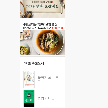
사람살리는 '말복' 보양 밥상
옹달샘 닭개장&채개장
한정수량
12월 추천도서
끝까지 쓰는 용
기
영양의 비밀