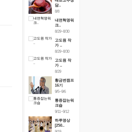
행복한가족
태초고추장
행복한가
여행
담..
여행
24~9/26
8/8
9/24~9/26
건강명상법
내면혁명워
건강명상
..
크..
스..
/9~10/10
8/29~8/30
10/9~10/10
내면혁명워
고도원 작
내면혁명
..
가 ..
크..
/17~10/18
8/29~8/30
10/17~10/18
황금변캠프
고도원 작
황금변캠
7기
가 ..
17기
/30~10/31
8/29
10/30~10/31
통증잡는워
황금변캠프
통증잡는
크숍
16기
크숍
/7~11/8
9/5~9/6
11/7~11/8
내면혁명워
통증잡는워
내면혁명
..
크숍
크..
/12~12/13
9/11~9/12
12/12~12/13
하루명상
[250..
9/19