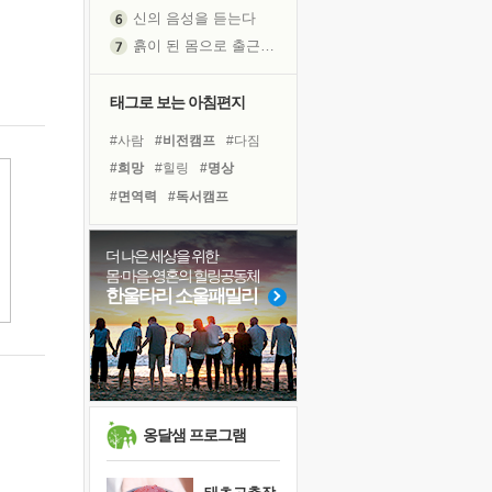
신의 음성을 듣는다
흙이 된 몸으로 출근하는 여자
극과 극의 양 끝단
내가 '나다움'을 찾는 길
태그로 보는 아침편지
피해 갈 수 없는 사건들
#사람
#비전캠프
#다짐
처음 손을 잡았던 날
#희망
#힐링
#명상
꿈이 실제가 되는 것
#면역력
#독서캠프
'말 타는 법'을 먼저
#친구
#도움
#링컨학교
졸업식 사진을 보며
#극복
#바이러스
#삶
더 나은 세상을 위한
극심한 변비, 어깨결림, 수면 장애
몸·마음·영혼의 힐링공동체
#위기
#나눔
#아이들
아픈 아버지를 위한 공간 설계
한울타리 소울패밀리
#선택
#계획
#리더
슬럼프
#경험
#건강
#유튜브
보고 싶은 어머니
#독서
유년 시절의 부산 영도 바다
못된 꼰대들
희망이란
옹달샘 프로그램
'모른다'는 것