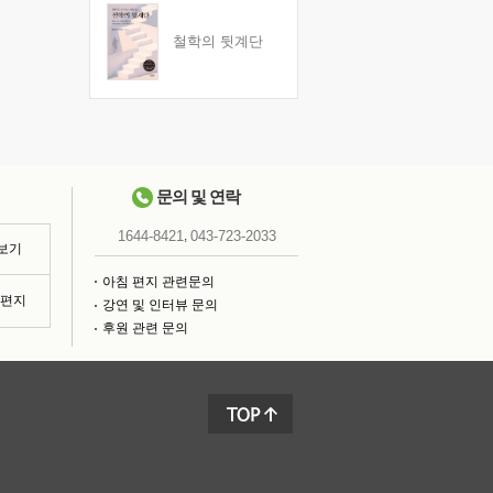
철학의 뒷계단
문의 및 연락
,
1644-8421
043-723-2033
 보기
아침 편지 관련문의
침편지
강연 및 인터뷰 문의
후원 관련 문의