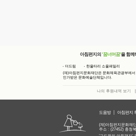
아침편지의
'꿈너머꿈'
을 함께
더드림
한울타리 소울패밀리
(재)아침편지문화재단은 문화체육관광부에서
인가받은 문화예술단체입니다.
나의 후원내역 보기
|
도움방
아침편지 
(재)아침편지문화재단 | 
주소 : (27452) 충
'고도원의 아침편지' 