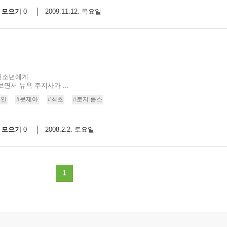
모으기
2009.11.12. 목요일
0
인소년에게
면서 뉴욕 주지사가 ...
흑인
#문제아
#최초
#로저 롤스
모으기
2008.2.2. 토요일
0
1