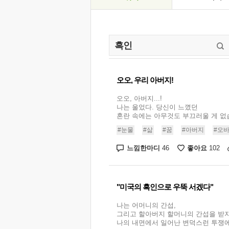
오오, 우리 아버지!
오오, 아버지...!
나는 울었다. 당신이 느꼈던
혼란 속에는 아무것도 부끄러울 게 없습니
#눈물
#삶
#꿈
#아버지
#오
느낌한마디
좋아요
46
102
"미국의 흑인으로 우뚝 서겠다"
나는 어머니의 간섭,
그리고 할아버지 할머니의 간섭을 받
나의 내면에서 일어난 변덕스런 투쟁에 몰