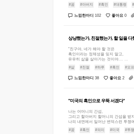
#꿈
#아버지
#흑인
#대통령
느낌한마디
좋아요
102
0
상냥했는가, 친절했는가, 할 일을 
"친구야, 네가 해야 할 것은
흑인이라는 정체성을 잊지 말고,
유유히 삶을 살아가는 것이야.... ...
#삶
#친절
#하루
#흑인
#오
느낌한마디
좋아요
38
2
"미국의 흑인으로 우뚝 서겠다"
나는 어머니의 간섭,
그리고 할아버지 할머니의 간섭을 받
나의 내면에서 일어난 변덕스런 투쟁에 몰
#꿈
#흑인
#의미
#미국
#투