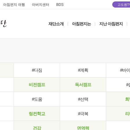
아침편지 여행
아버지센터
BDS
고도원T
재단소개
아침편지는
지난 아침편지
|
|
|
#다짐
#계획
#바
비전캠프
독서캠프
#
#도움
#선택
희
링컨학교
#극복
리
건강
면역력