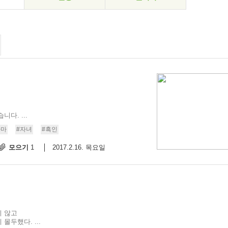
다. ...
바마
#자녀
#흑인
모으기
2017.2.16. 목요일
1
지 않고
두했다. ...