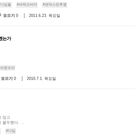
#디딤돌
#버락오바마
#변덕스런투쟁
9/
모으기
2011.6.23. 목요일
0
스
10
다했는가
크
10
1
프라윈프리
10
모으기
2010.7.1. 목요일
0
11
크
12
지 않고
두했다. ...
쟁
#디딤