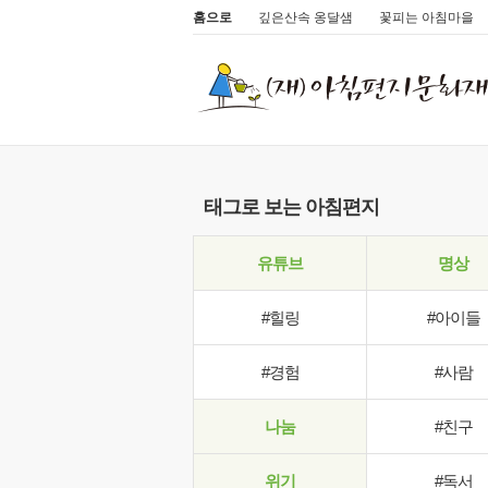
홈으로
깊은산속 옹달샘
꽃피는 아침마을
태그로 보는 아침편지
유튜브
명상
#힐링
#아이들
#경험
#사람
나눔
#친구
위기
#독서