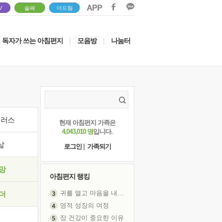
V
솔패
더드림
독자가 쓰는 아침편지
모음방
나눔터
|
|
이러스
현재 아침편지 가족은
4,043,010 명
입니다.
삶
로그인
|
가족되기
망
아침편지 랭킹
귀를 열고 마음을 내어주고
더
영적 성장의 여정
장 건강이 중요한 이유