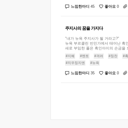
느낌한마디
좋아요
45
0
주지사의 꿈을 가지다
"내가 뉴욕 주지사가 될 거라고?"
뉴욕 부르클린 빈민가에서 태어난 흑
새로 부임한 폴은 흑인아이의 손금을 보
#지혜
#멘토
#격려
#칭찬
#
#치우칭지엔
#뉴욕
느낌한마디
좋아요
35
0