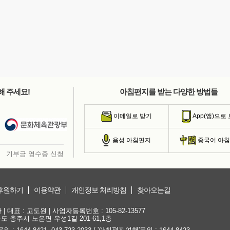
해 주세요!
아침편지를 받는 다양한 방법들
이메일로 받기
App(앱)으로
음성 아침편지
중국어 아
기부금 영수증 신청
후원하기
이용약관
개인정보 처리방침
찾아오는길
대표 : 고도원 | 사업자등록번호 : 105-82-13577
청북도 충주시 노은면 우성1길 201-61,1층
문의 :
,
/ '아침편지여행'문의 :