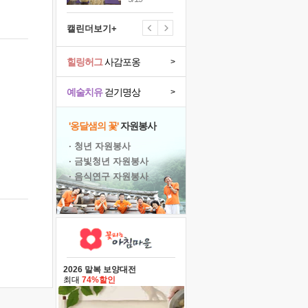
캘린더보기+
힐링허그
사감포옹
>
예술치유
걷기명상
>
'옹달샘의 꽃'
자원봉사
· 청년 자원봉사
· 금빛청년 자원봉사
· 음식연구 자원봉사
2026 말복 보양대전
최대
74%할인