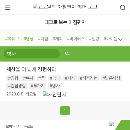
태그로 보는 아침편지
#유튜브
#명상
#다짐
#계획
#바이러스
#힐링
#아이들
#비전캠프
#독서캠프
#삶
#경험
#사람
#도움
#선택
#희망
#나눔
#친구
#링컨학교
#극복
#리더
#위기
세상을 더 넓게 경험하라
#독서
#건강
#면역력
#경험
#독서
#몸
#공부
#지식
#직접경험
#넓은세상
#간접경험
#두가지
#병사
2023.8.8. 화요일
1
모바일 앱 다운로드