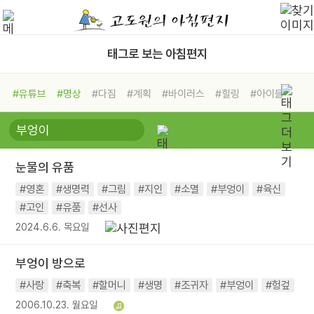
태그로 보는 아침편지
#유튜브
#명상
#다짐
#계획
#바이러스
#힐링
#아이들
#비전캠프
#독서캠프
#삶
#경험
#사람
#도움
#선택
#희망
#나눔
#친구
#링컨학교
#극복
#리더
#위기
눈물의 유품
#독서
#건강
#면역력
#영혼
#생명력
#그림
#지인
#소멸
#부엉이
#육신
#고인
#유품
#선사
2024.6.6. 목요일
부엉이 방으로
#사랑
#축복
#할머니
#생명
#조귀자
#부엉이
#헝겊
2006.10.23. 월요일