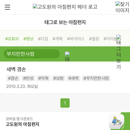
태그로 보는 아침편지
#유튜브
#명상
#다짐
#계획
#바이러스
#힐링
#아이들
#비전캠프
#독서캠프
#삶
#경험
#사람
#도움
#선택
#희망
#나눔
#친구
#링컨학교
#극복
#리더
#위기
새벽 겸손
#독서
#건강
#면역력
#겸손
#반성
#덕목
#보람
#새벽
#부지런한사람
2010.3.23. 화요일
1
모바일 앱 다운로드
고도원의 아침편지