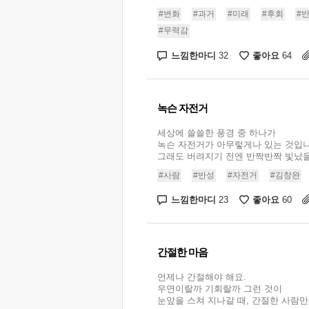
#변화
#과거
#미래
#후회
#
#무력감
느낌한마디
좋아요
32
64
녹슨 자전거
세상에 쓸쓸한 풍경 중 하나가
녹슨 자전거가 아무렇게나 있는 것입니
그래도 버려지기 전엔 반짝반짝 빛났을 테
#사람
#반성
#자전거
#김창완
느낌한마디
좋아요
23
60
간절한 마음
언제나 간절해야 해요.
우연이랄까 기회랄까 그런 것이
눈앞을 스쳐 지나갈 때, 간절한 사람만이 