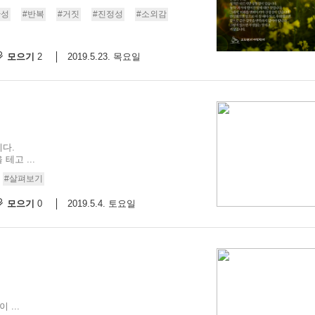
반성
#반복
#거짓
#진정성
#소외감
모으기
2019.5.23. 목요일
2
다.
고 ...
#살펴보기
모으기
2019.5.4. 토요일
0
...