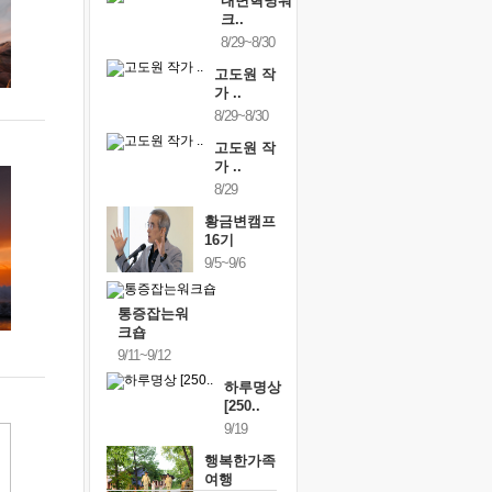
내면혁명워
크..
8/29~8/30
고도원 작
가 ..
8/29~8/30
고도원 작
가 ..
8/29
황금변캠프
16기
9/5~9/6
통증잡는워
크숍
9/11~9/12
하루명상
[250..
9/19
행복한가족
여행