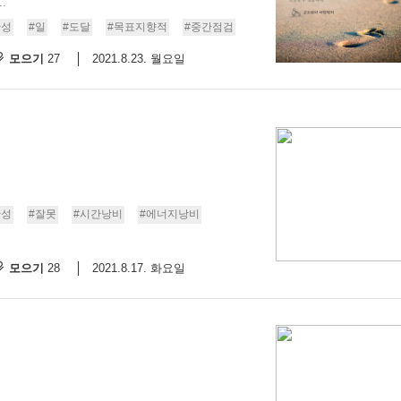
.
반성
#일
#도달
#목표지향적
#중간점검
모으기
2021.8.23. 월요일
27
반성
#잘못
#시간낭비
#에너지낭비
모으기
2021.8.17. 화요일
28