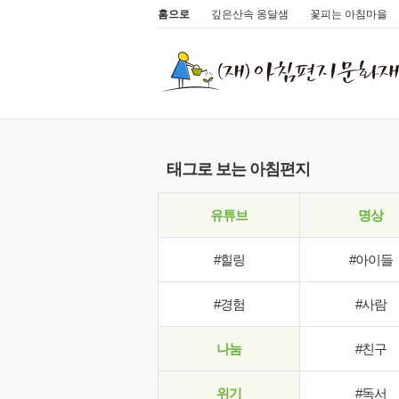
홈으로
깊은산속 옹달샘
꽃피는 아침마을
태그로 보는 아침편지
유튜브
명상
#힐링
#아이들
#경험
#사람
나눔
#친구
위기
#독서