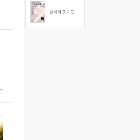
철학의 뒷계단