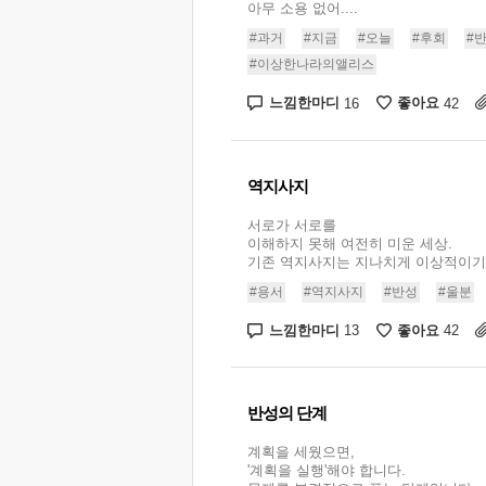
아무 소용 없어....
#과거
#지금
#오늘
#후회
#
#이상한나라의앨리스
느낌한마디
좋아요
16
42
역지사지
서로가 서로를
이해하지 못해 여전히 미운 세상.
기존 역지사지는 지나치게 이상적이기만 
#용서
#역지사지
#반성
#울분
느낌한마디
좋아요
13
42
반성의 단계
계획을 세웠으면,
'계획을 실행'해야 합니다.