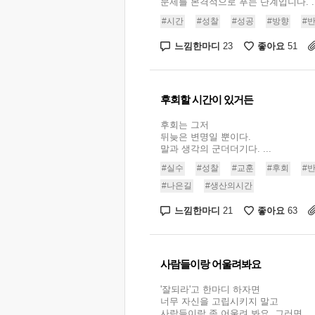
문제를 본격적으로 푸는 단계입니다. ..
#시간
#성찰
#성공
#방향
#
느낌한마디
좋아요
23
51
후회할 시간이 있거든
후회는 그저
뒤늦은 변명일 뿐이다.
말과 생각의 군더더기다. ...
#실수
#성찰
#교훈
#후회
#
#나은길
#생산의시간
느낌한마디
좋아요
21
63
사람들이랑 어울려봐요
'잘되라'고 한마디 하자면
너무 자신을 고립시키지 말고
사람들이랑 좀 어울려 봐요. 그러면 ...