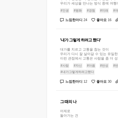
우리가 세상을 만나는 방식 중에 여행이 
#인생
#평화
#경험
#미래
#
느낌한마디
좋아요
24
16
'내가 그렇게 하려고 했다'
대가를 치르고 고통을 참는 것이
우리가 다시 잘 살아갈 수 있는 유일한
이런 관점에서 고통은 사람을 좀 더 성숙
#사람
#자신
#아픔
#반성
#
#내가그렇게하려고했다
느낌한마디
좋아요
12
30
그 때의 나
어제로
돌아가는 건