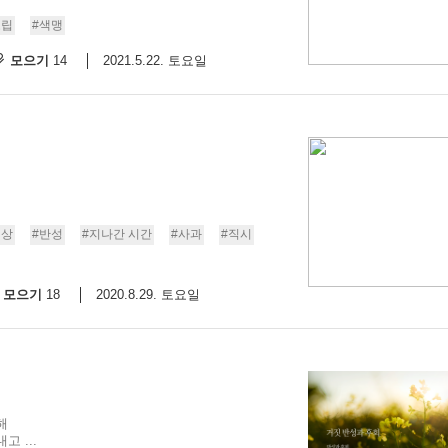
고립
#색맹
모으기
2021.5.22. 토요일
14
세상
#반성
#지나간 시간
#사과
#직시
모으기
2020.8.29. 토요일
18
해
 ...