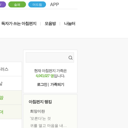
V
솔패
더드림
독자가 쓰는 아침편지
모음방
나눔터
|
|
이러스
현재 아침편지 가족은
4,043,027 명
입니다.
삶
로그인
|
가족되기
망
아침편지 랭킹
희망이란
더
'모른다'는 것
귀를 열고 마음을 내어주고