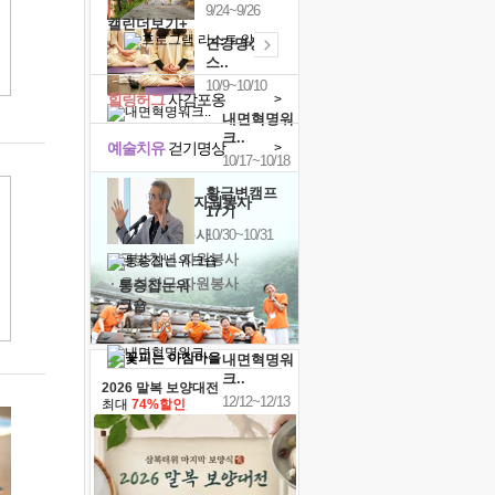
9/24~9/26
캘린더보기+
건강명상법
스..
10/9~10/10
힐링허그
사감포옹
>
내면혁명워
크..
예술치유
걷기명상
>
10/17~10/18
황금변캠프
'옹달샘의 꽃'
자원봉사
17기
· 청년 자원봉사
10/30~10/31
· 금빛청년 자원봉사
· 음식연구 자원봉사
통증잡는워
크숍
11/7~11/8
내면혁명워
크..
2026 말복 보양대전
12/12~12/13
최대
74%할인