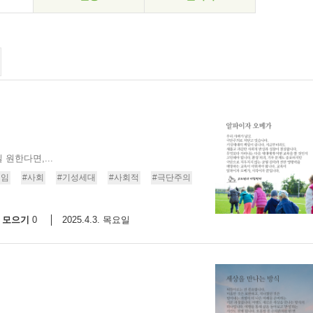
원한다면,...
책임
#사회
#기성세대
#사회적
#극단주의
모으기
2025.4.3. 목요일
0