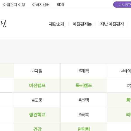
아침편지 여행
아버지센터
BDS
고도원T
재단소개
아침편지는
지난 아침편지
|
|
|
#다짐
#계획
#바
비전캠프
독서캠프
#
#도움
#선택
희
링컨학교
#극복
리
건강
면역력