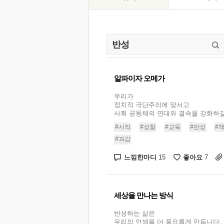
알파이자 오메가
우리가
정치적 극단주의에 맞서고
사회 공동체의 연대와 결속을 강화하길 
#시작
#성찰
#교육
#반성
#
#과감
느낌한마디
좋아요
15
7
세상을 만나는 방식
반성하는 삶은
우리의 인생을 더 풍요롭게 만듭니다.