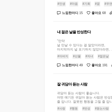
#인생
#마음
#기회
#꿈
#우
느낌한마디
좋아요
15
68
내 젊은 날을 반성한다
"만약
널 만날 수 있다는 걸 알았더라면,
마지막까지 널 포기하지 않았더라면, ..
#아버지
#선물
#자녀
#젊은날
느낌한마디
좋아요
49
191
잘 귀담아 듣는 사람
귀담아 듣는 사람이 좋습니다.
어떤 얘기든 귀담아 듣는 사람은 반성
줄 압니다. 잘못된 행동을 고칠 줄 압니다.
#사랑
#행동
#반성
#듣는사람