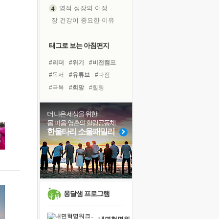
영적 성장의 여정
장 건강이 중요한 이유
신의 음성을 듣는다
흙이 된 몸으로 출근하는 여자
태그로 보는 아침편지
극과 극의 양 끝단
#리더
#위기
#비전캠프
내가 '나다움'을 찾는 길
#독서
#유튜브
#다짐
피해 갈 수 없는 사건들
#극복
#희망
#힐링
처음 손을 잡았던 날
#건강
#계획
#명상
꿈이 실제가 되는 것
#도움
#선택
#나눔
더 나은 세상을 위한
'말 타는 법'을 먼저
몸·마음·영혼의 힐링공동체
#사람
#독서캠프
졸업식 사진을 보며
한울타리 소울패밀리
#아이들
#삶
#친구
극심한 변비, 어깨결림, 수면 장애
#링컨학교
#경험
아픈 아버지를 위한 공간 설계
#바이러스
#면역력
슬럼프
보고 싶은 어머니
유년 시절의 부산 영도 바다
옹달샘 프로그램
못된 꼰대들