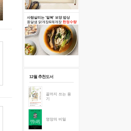
사람살리는 '말복' 보양 밥상
옹달샘 닭개장&채개장
한정수량
12월 추천도서
끝까지 쓰는 용
기
영양의 비밀