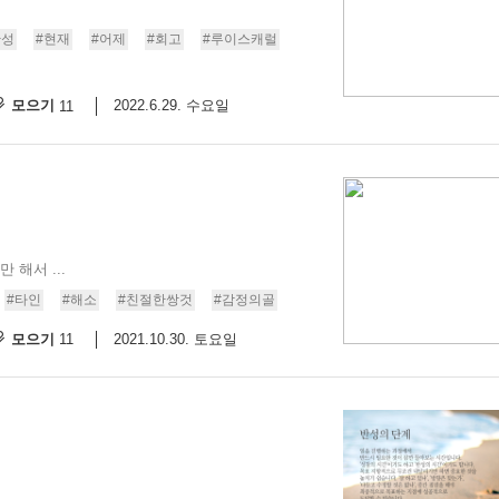
반성
#현재
#어제
#회고
#루이스캐럴
모으기
2022.6.29. 수요일
11
해서 ...
#타인
#해소
#친절한쌍것
#감정의골
모으기
2021.10.30. 토요일
11