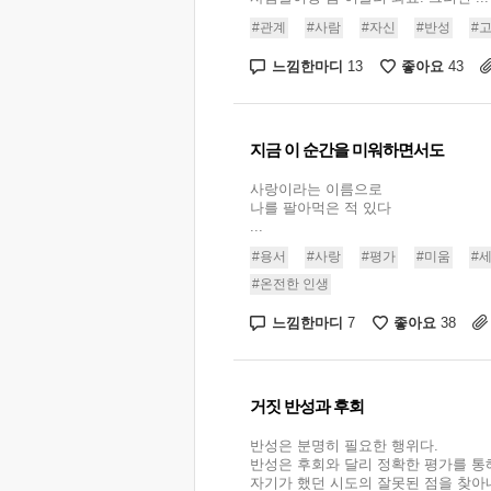
#관계
#사람
#자신
#반성
#
느낌한마디
좋아요
13
43
지금 이 순간을 미워하면서도
사랑이라는 이름으로
나를 팔아먹은 적 있다
...
#용서
#사랑
#평가
#미움
#
#온전한 인생
느낌한마디
좋아요
7
38
거짓 반성과 후회
반성은 분명히 필요한 행위다.
반성은 후회와 달리 정확한 평가를 통
자기가 했던 시도의 잘못된 점을 찾아내고