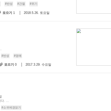
연
#반성
#간절
#위기
모으기
2018.5.26. 토요일
1
.
#반성
#영예
모으기
2017.3.29. 수요일
0
할
 ...
#소귀에경읽기