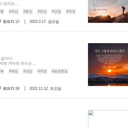
있지요....
여행
#세상
#풍요
#반성
#성장
#세계
모으기
2023.3.17. 금요일
12
 길이다.
한 자아로 만드는 ...
반복
#책임
#당당
#억장
#슬픈현실
모으기
2022.11.12. 토요일
19