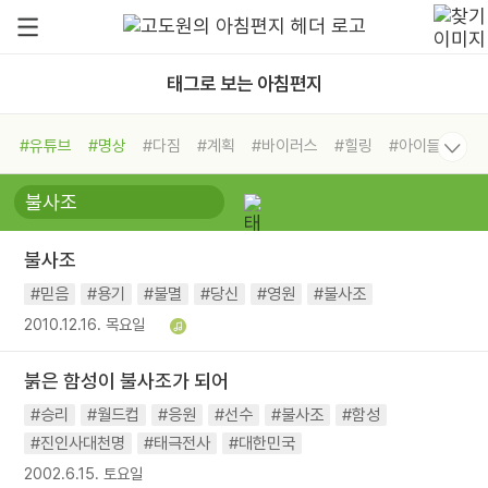
태그로 보는 아침편지
#유튜브
#명상
#다짐
#계획
#바이러스
#힐링
#아이들
#비전캠프
#독서캠프
#삶
#경험
#사람
#도움
#선택
#희망
#나눔
#친구
#링컨학교
#극복
#리더
#위기
불사조
#독서
#건강
#면역력
#믿음
#용기
#불멸
#당신
#영원
#불사조
2010.12.16. 목요일
붉은 함성이 불사조가 되어
#승리
#월드컵
#응원
#선수
#불사조
#함성
#진인사대천명
#태극전사
#대한민국
2002.6.15. 토요일