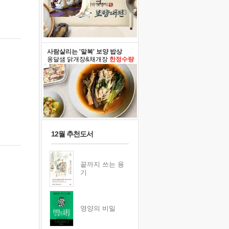
크..
12/12~12/13
사람살리는 '말복' 보양 밥상
옹달샘 닭개장&채개장
한정수량
12월 추천도서
끝까지 쓰는 용
기
영양의 비밀