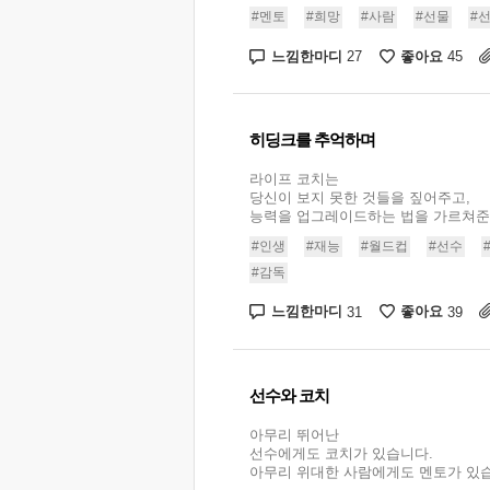
#멘토
#희망
#사람
#선물
#
느낌한마디
좋아요
27
45
히딩크를 추억하며
라이프 코치는
당신이 보지 못한 것들을 짚어주고,
능력을 업그레이드하는 법을 가르쳐준다.
#인생
#재능
#월드컵
#선수
#감독
느낌한마디
좋아요
31
39
선수와 코치
아무리 뛰어난
선수에게도 코치가 있습니다.
아무리 위대한 사람에게도 멘토가 있습니다