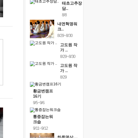
태초고추장
담..
8/8
내면혁명워
크..
8/29~8/30
고도원 작
가 ..
8/29~8/30
고도원 작
가 ..
8/29
황금변캠프
16기
9/5~9/6
통증잡는워
크숍
9/11~9/12
하루명상