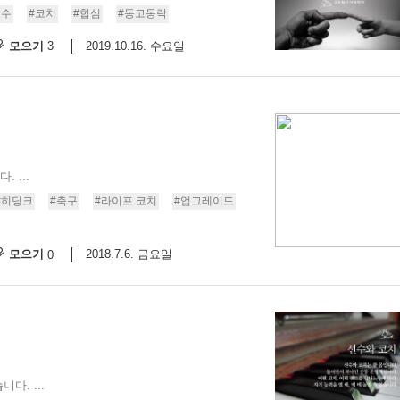
선수
#코치
#합심
#동고동락
모으기
2019.10.16. 수요일
3
 ...
#히딩크
#축구
#라이프 코치
#업그레이드
모으기
2018.7.6. 금요일
0
. ...