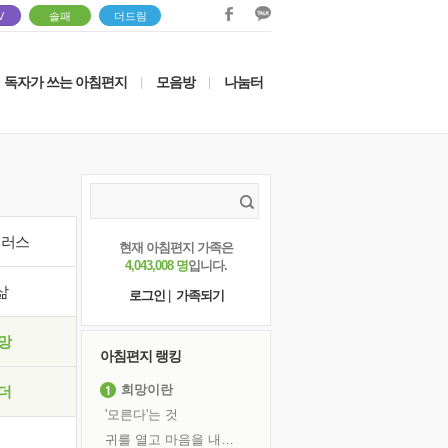
V
솔패
더드림
독자가 쓰는 아침편지
모음방
나눔터
|
|
이러스
현재 아침편지 가족은
4,043,008 명
입니다.
삶
로그인
|
가족되기
망
아침편지 랭킹
희망이란
더
'모른다'는 것
귀를 열고 마음을 내어주고