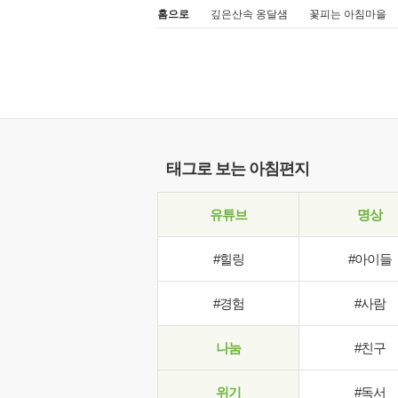
홈으로
깊은산속 옹달샘
꽃피는 아침마을
태그로 보는 아침편지
유튜브
명상
#힐링
#아이들
#경험
#사람
나눔
#친구
위기
#독서