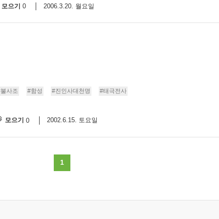
모으기
2006.3.20. 월요일
0
#불사조
#함성
#진인사대천명
#태극전사
모으기
2002.6.15. 토요일
0
1