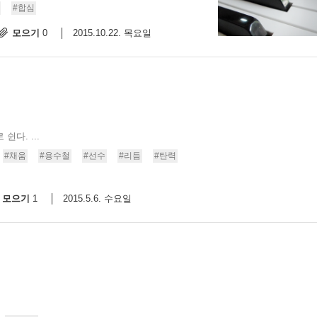
#합심
모으기
2015.10.22. 목요일
0
쉰다. ...
#채움
#용수철
#선수
#리듬
#탄력
모으기
2015.5.6. 수요일
1