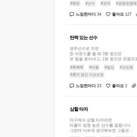
#멘토
#선수
#코치
#공동운명체
느낌한마디
좋아요
34
127
탄력 있는 선수
권투선수로 치면
한 라운드를 뛸 때 3분 동안은
온 힘을 쏟아내고, 1분 동안은 온몸으로 
#회복력
#비움
#일상
#고도원
#혼이 담긴 시선으로
느낌한마디
좋아요
23
2
삼할 타자
야구에서 삼할 타자라면
타율이 엄청 높은 선수를 말합니다.
그런데 다르게 생각해보면 그들은...