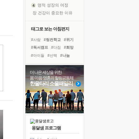
영적 성장의 여정
장 건강이 중요한 이유
신의 음성을 듣는다
흙이 된 몸으로 출근하는 여자
태그로 보는 아침편지
극과 극의 양 끝단
#사람
#링컨학교
#위기
내가 '나다움'을 찾는 길
#독서캠프
#다짐
#희망
피해 갈 수 없는 사건들
#아이들
#선택
#나눔
처음 손을 잡았던 날
#친구
#극복
#리더
#삶
꿈이 실제가 되는 것
#계획
#비전캠프
더 나은 세상을 위한
'말 타는 법'을 먼저
몸·마음·영혼의 힐링공동체
#면역력
#건강
#명상
졸업식 사진을 보며
한울타리 소울패밀리
#도움
#독서
#바이러스
아픈 아버지를 위한 공간 설계
#힐링
#유튜브
#경험
극심한 변비, 어깨결림, 수면 장애
보고 싶은 어머니
유년 시절의 부산 영도 바다
못된 꼰대들
옹달샘 프로그램
거울 속의 나