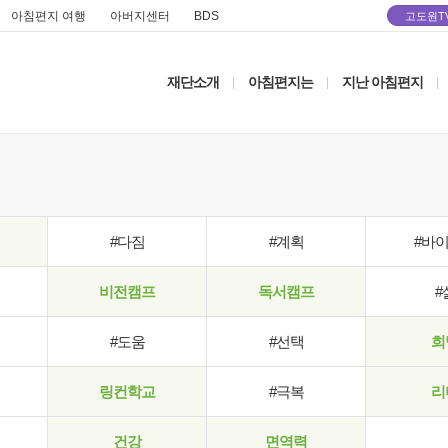
아침편지 여행
아버지센터
BDS
고도원T
재단소개
아침편지는
지난 아침편지
|
|
|
#다짐
#계획
#바
비전캠프
독서캠프
#
#도움
#선택
희
링컨학교
#극복
리
건강
면역력