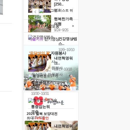
[250..
캘린더보기+
9/19
행복한가족
여행
힐링허그
사감포옹
>
9/24~9/26
예술치유
걷기명상
건강명상법
>
스..
10/9~10/10
'옹달샘의 꽃'
자원봉사
내면혁명워
· 청년 자원봉사
크..
· 금빛청년 자원봉사
10/17~10/18
· 음식연구 자원봉사
황금변캠프
17기
10/30~10/31
통증잡는워
크숍
2026 말복 보양대전
11/7~11/8
최대
74%할인
내면혁명워