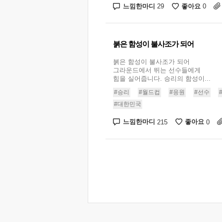
느낌한마디
좋아요
29
0
붉은 함성이 불사조가 되어
붉은 함성이 불사조가 되어
그라운드에서 뛰는 선수들에게
힘을 실어줍니다. 승리의 함성이...
#승리
#월드컵
#응원
#선수
#대한민국
느낌한마디
좋아요
215
0