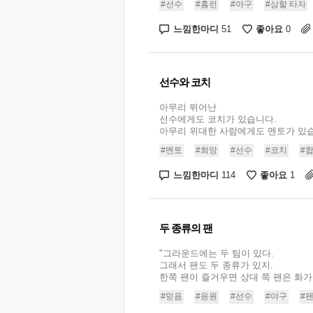
#선수
#홈런
#야구
#삼할 타자
느낌한마디
좋아요
51
0
선수와 코치
아무리 뛰어난
선수에게도 코치가 있습니다.
아무리 위대한 사람에게도 멘토가 있습니다
#멘토
#희망
#선수
#코치
#
느낌한마디
좋아요
114
1
두 종류의 팬
"그라운드에는 두 팀이 있다.
그래서 팬도 두 종류가 있지.
한쪽 팬이 즐거우면 상대 쪽 팬은 화가 나
#믿음
#응원
#선수
#야구
#