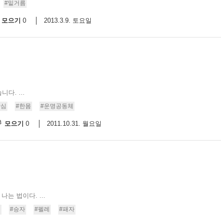
#밑거름
모으기
2013.3.9. 토요일
0
. ...
합심
#한몸
#운명공동체
모으기
2011.10.31. 월요일
0
는 법이다. ...
팬
#승자
#펠레
#패자