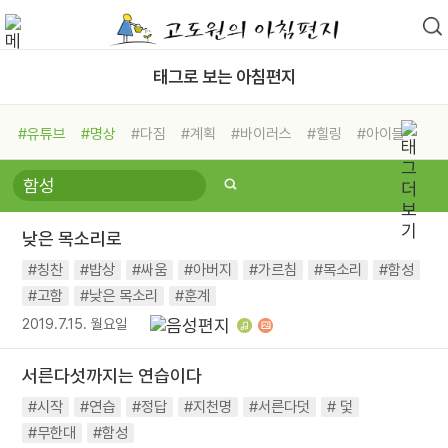
태그로 보는 아침편지
#유튜브
#명상
#다짐
#계획
#바이러스
#힐링
#아이들
#비전캠프
#독서캠프
#삶
#경험
#사람
#도움
#선택
#희망
#나눔
#친구
#링컨학교
#극복
#리더
#위기
낮은 목소리로
#독서
#건강
#면역력
#칭찬
#밥상
#싸움
#아버지
#가르침
#목소리
#함성
#고함
#낮은 목소리
#훈계
2019.7.15. 월요일
서른다섯까지는 연습이다
#시작
#연습
#정답
#지천명
#서른다덧
# 덫
#무한대
#함성