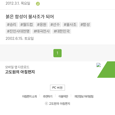
2012.3.1. 목요일
붉은 함성이 불사조가 되어
#승리
#월드컵
#응원
#선수
#불사조
#함성
#진인사대천명
#태극전사
#대한민국
2002.6.15. 토요일
1
모바일 앱 다운로드
고도원의 아침편지
PC 버전
아침편지 소개
추천하기
이용약관
개인정보 처리방침
ⓒ 고도원의 아침편지