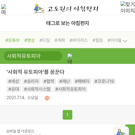
태그로 보는 아침편지
#유튜브
#명상
#다짐
#계획
#바이러스
#힐링
#아이들
#비전캠프
#독서캠프
#삶
#경험
#사람
#도움
#선택
#희망
#나눔
#친구
#링컨학교
#극복
#리더
#위기
'사회적 유토피아'를 꿈꾼다
#독서
#건강
#면역력
#세상
#승리자
#협력
#재난
#패배자
#코로나19
#유대
#사회적시스템
#사회적유토피아
2021.7.14. 수요일
1
모바일 앱 다운로드