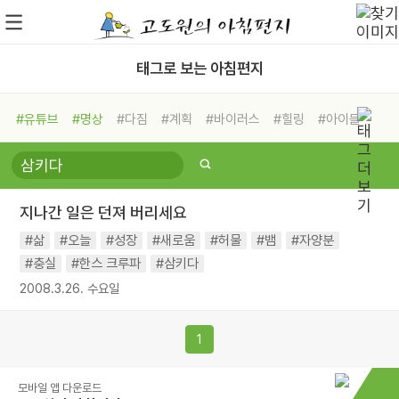
태그로 보는 아침편지
#유튜브
#명상
#다짐
#계획
#바이러스
#힐링
#아이들
#비전캠프
#독서캠프
#삶
#경험
#사람
#도움
#선택
#희망
#나눔
#친구
#링컨학교
#극복
#리더
#위기
지나간 일은 던져 버리세요
#독서
#건강
#면역력
#삶
#오늘
#성장
#새로움
#허물
#뱀
#자양분
#충실
#한스 크루파
#삼키다
2008.3.26. 수요일
1
모바일 앱 다운로드