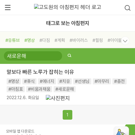
태그로 보는 아침편지
#유튜브
#명상
#다짐
#계획
#바이러스
#힐링
#아이들
#비전캠프
#독서캠프
#삶
#경험
#사람
#도움
#선택
#희망
#나눔
#친구
#링컨학교
#극복
#리더
#위기
말보다 빠른 노루가 잡히는 이유
#독서
#건강
#면역력
#명상
#휴식
#에너지
#치유
#선생님
#마무리
#충전
#마침표
#비움과채움
#새로운해
2022.12.6. 화요일
1
모바일 앱 다운로드