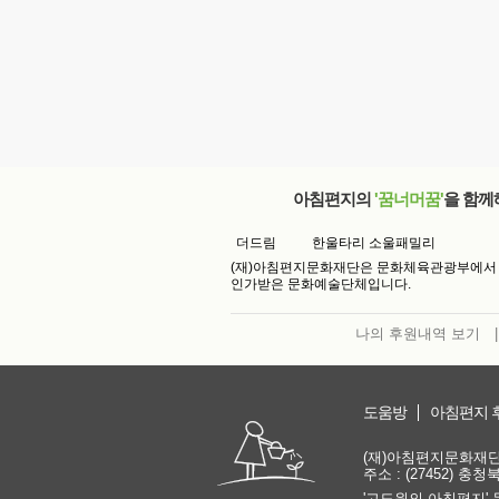
아침편지의
'꿈너머꿈'
을 함께
더드림
한울타리 소울패밀리
(재)아침편지문화재단은 문화체육관광부에서
인가받은 문화예술단체입니다.
나의 후원내역 보기
|
도움방
아침편지 
(재)아침편지문화재단 | 
주소 : (27452) 충
'고도원의 아침편지' 