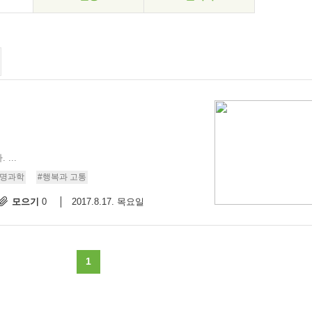
...
생명과학
#행복과 고통
모으기
2017.8.17. 목요일
0
1