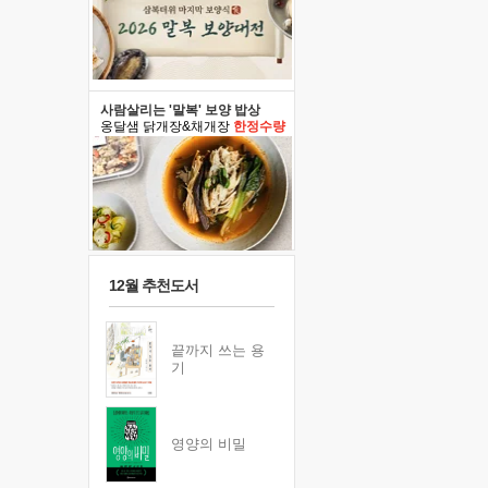
사람살리는 '말복' 보양 밥상
옹달샘 닭개장&채개장
한정수량
12월 추천도서
끝까지 쓰는 용
기
영양의 비밀