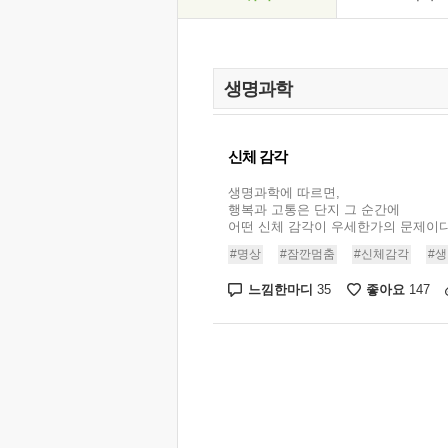
신체 감각
생명과학에 따르면,
행복과 고통은 단지 그 순간에
어떤 신체 감각이 우세한가의 문제이다. 
#명상
#잠깐멈춤
#신체감각
#
느낌한마디
좋아요
35
147