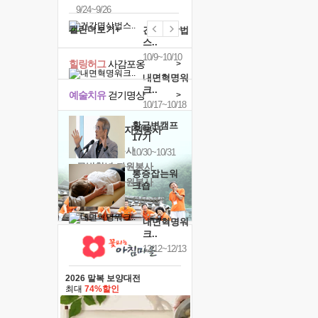
9/24~9/26
캘린더보기+
건강명상법
스..
10/9~10/10
힐링허그
사감포옹
>
내면혁명워
크..
예술치유
걷기명상
>
10/17~10/18
황금변캠프
'옹달샘의 꽃'
자원봉사
17기
· 청년 자원봉사
10/30~10/31
· 금빛청년 자원봉사
통증잡는워
· 음식연구 자원봉사
크숍
11/7~11/8
내면혁명워
크..
12/12~12/13
2026 말복 보양대전
최대
74%할인