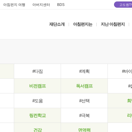
아침편지 여행
아버지센터
BDS
고도원T
재단소개
아침편지는
지난 아침편지
|
|
|
#다짐
#계획
#바
비전캠프
독서캠프
#
#도움
#선택
희
링컨학교
#극복
리
건강
면역력