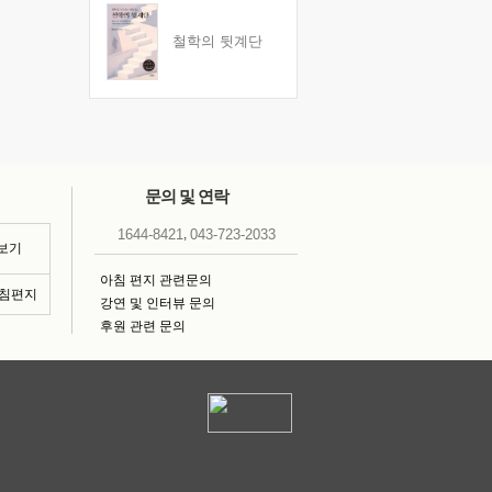
철학의 뒷계단
문의 및 연락
,
1644-8421
043-723-2033
 보기
아침 편지 관련문의
아침편지
강연 및 인터뷰 문의
후원 관련 문의