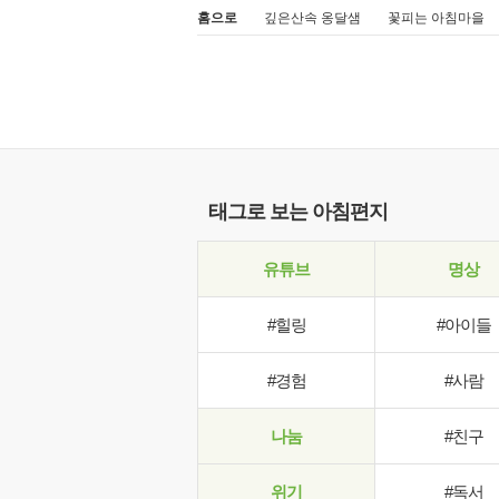
홈으로
깊은산속 옹달샘
꽃피는 아침마을
태그로 보는 아침편지
유튜브
명상
#힐링
#아이들
#경험
#사람
나눔
#친구
위기
#독서