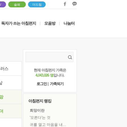
V
솔패
더드림
독자가 쓰는 아침편지
모음방
나눔터
|
|
이러스
현재 아침편지 가족은
4,043,026 명
입니다.
삶
로그인
|
가족되기
망
아침편지 랭킹
희망이란
더
'모른다'는 것
귀를 열고 마음을 내어주고