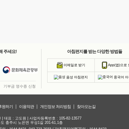
해 주세요!
아침편지를 받는 다양한 방법들
이메일로 받기
App(앱)으로
음성 아침편지
중국어 
기부금 영수증 신청
후원하기
이용약관
개인정보 처리방침
찾아오는길
대표 : 고도원 | 사업자등록번호 : 105-82-13577
청북도 충주시 노은면 우성1길 201-61,1층
문의 :
,
/ '아침편지여행'문의 :