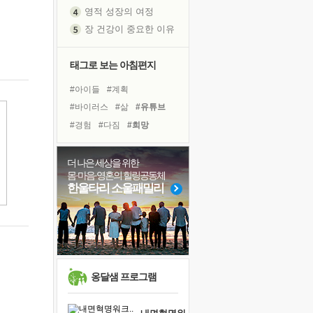
영적 성장의 여정
장 건강이 중요한 이유
신의 음성을 듣는다
흙이 된 몸으로 출근하는 여자
태그로 보는 아침편지
극과 극의 양 끝단
#아이들
#계획
내가 '나다움'을 찾는 길
#바이러스
#삶
#유튜브
피해 갈 수 없는 사건들
#경험
#다짐
#희망
처음 손을 잡았던 날
#명상
#독서캠프
#사람
꿈이 실제가 되는 것
#도움
#독서
#건강
더 나은 세상을 위한
'말 타는 법'을 먼저
몸·마음·영혼의 힐링공동체
#힐링
#극복
#선택
졸업식 사진을 보며
한울타리 소울패밀리
#위기
#링컨학교
#리더
극심한 변비, 어깨결림, 수면 장애
#비전캠프
#나눔
#친구
아픈 아버지를 위한 공간 설계
#면역력
슬럼프
보고 싶은 어머니
유년 시절의 부산 영도 바다
옹달샘 프로그램
못된 꼰대들