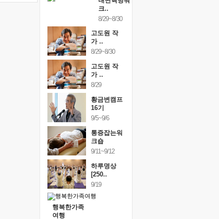
내면혁명워
크..
8/29~8/30
고도원 작
가 ..
8/29~8/30
고도원 작
가 ..
8/29
황금변캠프
16기
9/5~9/6
통증잡는워
크숍
9/11~9/12
하루명상
[250..
9/19
행복한가족
여행