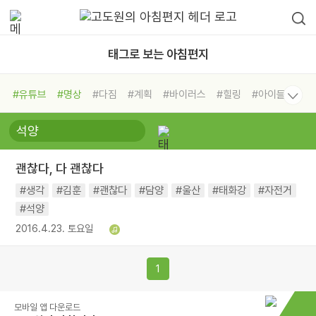
태그로 보는 아침편지
#유튜브
#명상
#다짐
#계획
#바이러스
#힐링
#아이들
#비전캠프
#독서캠프
#삶
#경험
#사람
#도움
#선택
#희망
#나눔
#친구
#링컨학교
#극복
#리더
#위기
괜찮다, 다 괜찮다
#독서
#건강
#면역력
#생각
#김훈
#괜찮다
#담양
#울산
#태화강
#자전거
#석양
2016.4.23. 토요일
1
모바일 앱 다운로드