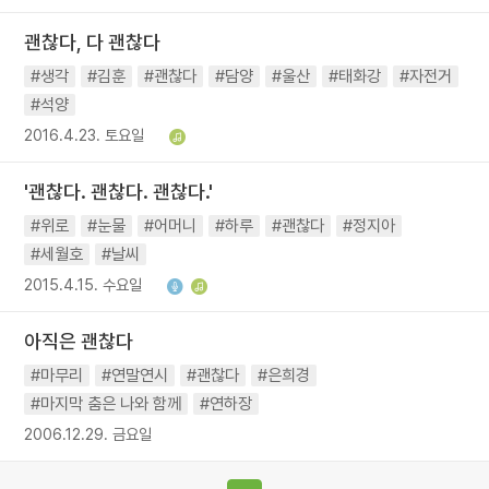
괜찮다, 다 괜찮다
#생각
#김훈
#괜찮다
#담양
#울산
#태화강
#자전거
#석양
2016.4.23. 토요일
'괜찮다. 괜찮다. 괜찮다.'
#위로
#눈물
#어머니
#하루
#괜찮다
#정지아
#세월호
#날씨
2015.4.15. 수요일
아직은 괜찮다
#마무리
#연말연시
#괜찮다
#은희경
#마지막 춤은 나와 함께
#연하장
2006.12.29. 금요일