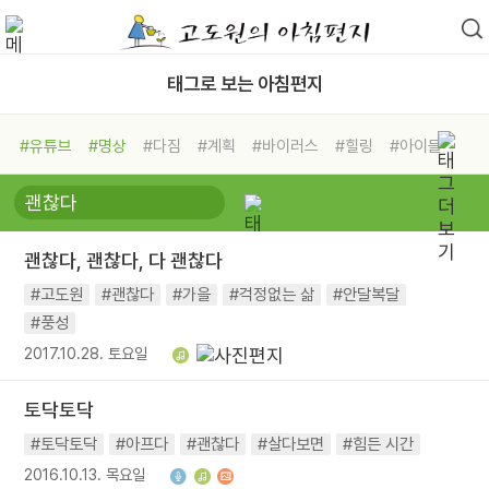
태그로 보는 아침편지
#유튜브
#명상
#다짐
#계획
#바이러스
#힐링
#아이들
#비전캠프
#독서캠프
#삶
#경험
#사람
#도움
#선택
#희망
#나눔
#친구
#링컨학교
#극복
#리더
#위기
괜찮다, 괜찮다, 다 괜찮다
#독서
#건강
#면역력
#고도원
#괜찮다
#가을
#걱정없는 삶
#안달복달
#풍성
2017.10.28. 토요일
토닥토닥
#토닥토닥
#아프다
#괜찮다
#살다보면
#힘든 시간
2016.10.13. 목요일