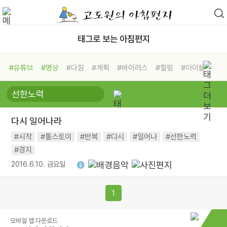
태그로 보는 아침편지
#유튜브
#명상
#다짐
#계획
#바이러스
#힐링
#아이들
#비전캠프
#독서캠프
#삶
#경험
#사람
#도움
#선택
#희망
#나눔
#친구
#링컨학교
#극복
#리더
#위기
다시 일어나라
#독서
#건강
#면역력
#시작
#톨스토이
#반복
#다시
#일어나
#선한노력
#경지
2016.6.10. 금요일
1
모바일 앱 다운로드