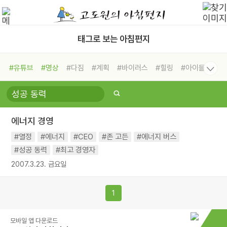
태그로 보는 아침편지
#유튜브
#명상
#다짐
#계획
#바이러스
#힐링
#아이들
#비전캠프
#독서캠프
#삶
#경험
#사람
#도움
#선택
#희망
#나눔
#친구
#링컨학교
#극복
#리더
#위기
에너지 경영
#독서
#건강
#면역력
#열정
#에너지
#CEO
#존 고든
#에너지 버스
#성공 동력
#최고 경영자
2007.3.23. 금요일
1
모바일 앱 다운로드