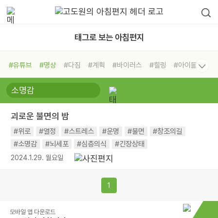
태그로 보는 아침편지
#유튜브
#명상
#다짐
#계획
#바이러스
#힐링
#아이들
#비전캠프
#독서캠프
#삶
#경험
#사람
#도움
#선택
#희망
#나눔
#친구
#링컨학교
#극복
#리더
#위기
괴로운 불면의 밤
#독서
#건강
#면역력
#위로
#열정
#스트레스
#운명
#불면
#창조의길
#소명감
#뇌세포
#심층의식
#긴장상태
2024.1.29. 월요일
1
모바일 앱 다운로드