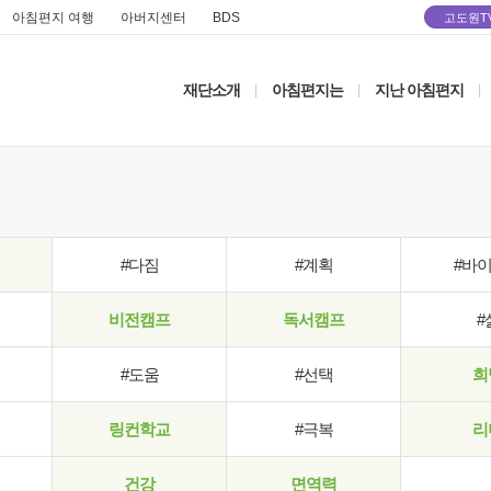
아침편지 여행
아버지센터
BDS
고도원T
재단소개
아침편지는
지난 아침편지
|
|
|
#다짐
#계획
#바
비전캠프
독서캠프
#
#도움
#선택
희
링컨학교
#극복
리
건강
면역력