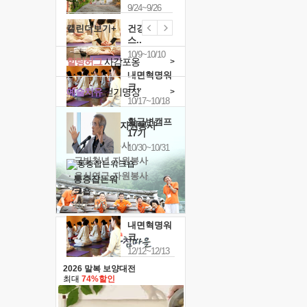
9/24~9/26
캘린더보기+
건강명상법
스..
10/9~10/10
힐링허그
사감포옹
>
내면혁명워
크..
예술치유
걷기명상
>
10/17~10/18
황금변캠프
'옹달샘의 꽃'
자원봉사
17기
· 청년 자원봉사
10/30~10/31
· 금빛청년 자원봉사
· 음식연구 자원봉사
통증잡는워
크숍
11/7~11/8
내면혁명워
크..
12/12~12/13
2026 말복 보양대전
최대
74%할인