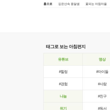
홈으로
깊은산속 옹달샘
꽃피는 아침마을
태그로 보는 아침편지
유튜브
명상
#힐링
#아이들
#경험
#사람
나눔
#친구
위기
#독서