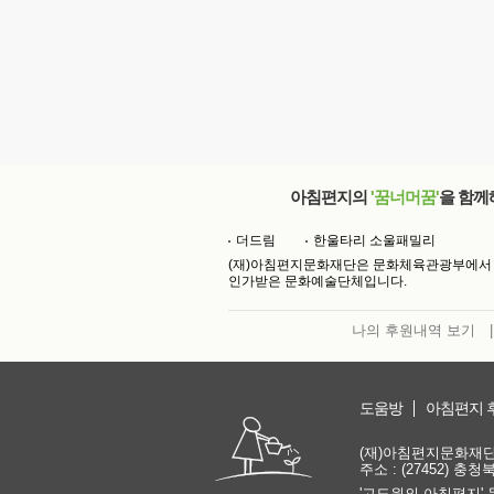
아침편지의
'꿈너머꿈'
을 함께
더드림
한울타리 소울패밀리
(재)아침편지문화재단은 문화체육관광부에서
인가받은 문화예술단체입니다.
나의 후원내역 보기
|
도움방
아침편지 
(재)아침편지문화재단 | 
주소 : (27452) 충
'고도원의 아침편지' 