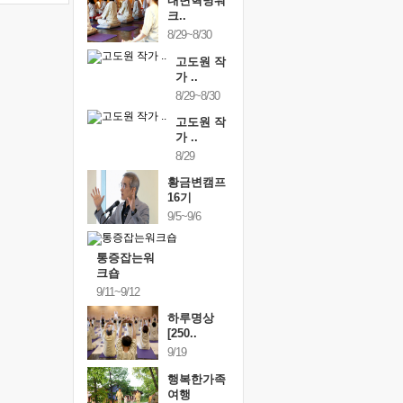
내면혁명워
크..
8/29~8/30
고도원 작
가 ..
8/29~8/30
고도원 작
가 ..
8/29
황금변캠프
16기
9/5~9/6
통증잡는워
크숍
9/11~9/12
하루명상
[250..
9/19
행복한가족
여행