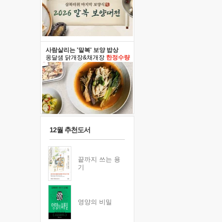
사람살리는 '말복' 보양 밥상
옹달샘 닭개장&채개장
한정수량
12월 추천도서
끝까지 쓰는 용
기
영양의 비밀