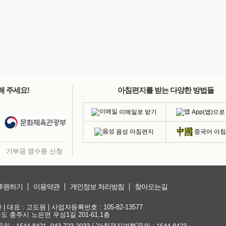
해 주세요!
아침편지를 받는 다양한 방법들
이메일로 받기
App(앱)으로
음성 아침편지
중국어 아
기부금 영수증 신청
후원하기
이용약관
개인정보 처리방침
찾아오는길
대표 : 고도원 | 사업자등록번호 : 105-82-13577
청북도 충주시 노은면 우성1길 201-61,1층
문의 :
,
/ '아침편지여행'문의 :