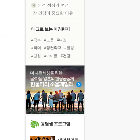
영적 성장의 여정
장 건강이 중요한 이유
신의 음성을 듣는다
흙이 된 몸으로 출근하는 여자
태그로 보는 아침편지
극과 극의 양 끝단
#극복
#도움
#다짐
내가 '나다움'을 찾는 길
#리더
#링컨학교
#힐링
피해 갈 수 없는 사건들
#경험
#아이들
#건강
처음 손을 잡았던 날
#독서
#삶
#선택
#위기
꿈이 실제가 되는 것
#독서캠프
#계획
더 나은 세상을 위한
'말 타는 법'을 먼저
몸·마음·영혼의 힐링공동체
#면역력
#유튜브
#나눔
졸업식 사진을 보며
한울타리 소울패밀리
#친구
#명상
#희망
극심한 변비, 어깨결림, 수면 장애
#비전캠프
#사람
아픈 아버지를 위한 공간 설계
#바이러스
슬럼프
보고 싶은 어머니
유년 시절의 부산 영도 바다
옹달샘 프로그램
못된 꼰대들