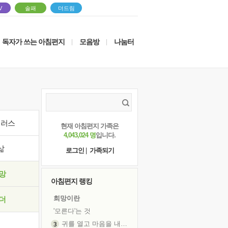
V
솔패
더드림
독자가 쓰는 아침편지
모음방
나눔터
|
|
이러스
현재 아침편지 가족은
4,043,024 명
입니다.
삶
로그인
|
가족되기
망
아침편지 랭킹
희망이란
더
'모른다'는 것
귀를 열고 마음을 내어주고