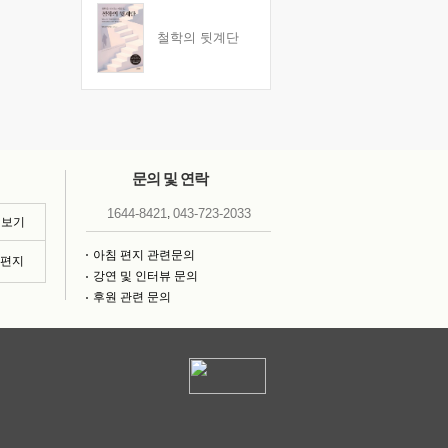
철학의 뒷계단
문의 및 연락
,
1644-8421
043-723-2033
 보기
아침 편지 관련문의
침편지
강연 및 인터뷰 문의
후원 관련 문의