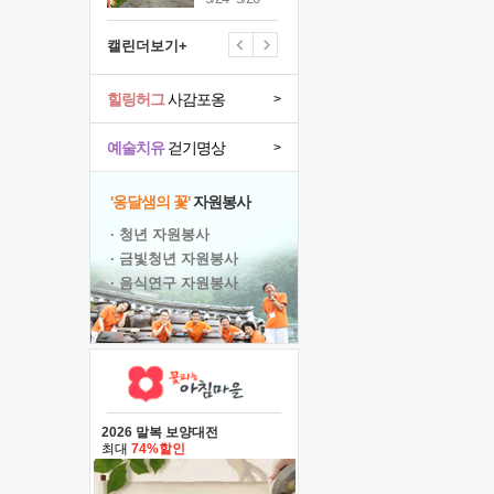
캘린더보기+
힐링허그
사감포옹
>
예술치유
걷기명상
>
'옹달샘의 꽃'
자원봉사
· 청년 자원봉사
· 금빛청년 자원봉사
· 음식연구 자원봉사
2026 말복 보양대전
최대
74%할인