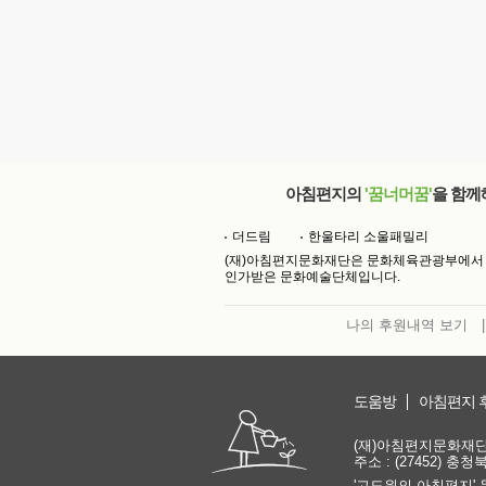
아침편지의
'꿈너머꿈'
을 함께
더드림
한울타리 소울패밀리
(재)아침편지문화재단은 문화체육관광부에서
인가받은 문화예술단체입니다.
나의 후원내역 보기
|
도움방
아침편지 
(재)아침편지문화재단 | 
주소 : (27452) 충
'고도원의 아침편지' 