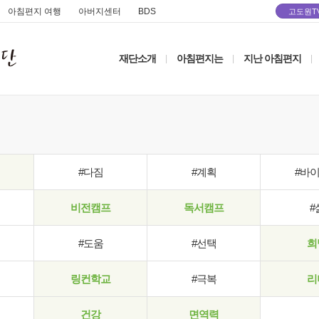
아침편지 여행
아버지센터
BDS
고도원T
재단소개
아침편지는
지난 아침편지
|
|
|
#다짐
#계획
#바
비전캠프
독서캠프
#
#도움
#선택
희
링컨학교
#극복
리
건강
면역력