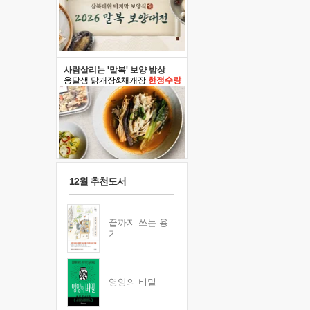
사람살리는 '말복' 보양 밥상
옹달샘 닭개장&채개장
한정수량
12월 추천도서
끝까지 쓰는 용
기
영양의 비밀