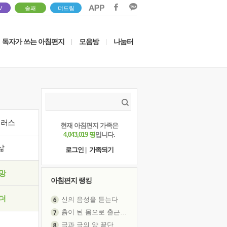
V
솔패
더드림
독자가 쓰는 아침편지
모음방
나눔터
|
|
이러스
현재 아침편지 가족은
4,043,019 명
입니다.
삶
로그인
|
가족되기
망
아침편지 랭킹
신의 음성을 듣는다
더
흙이 된 몸으로 출근하는 여자
극과 극의 양 끝단