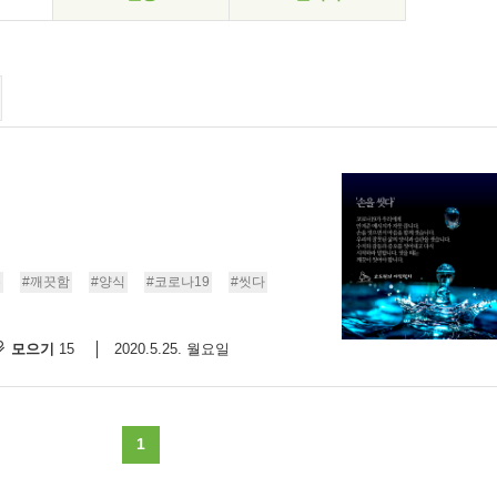
손
#깨끗함
#양식
#코로나19
#씻다
모으기
2020.5.25. 월요일
15
1