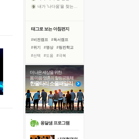
내가 '나다움'을 찾는 길
피해 갈 수 없는 사건들
처음 손을 잡았던 날
꿈이 실제가 되는 것
태그로 보는 아침편지
'말 타는 법'을 먼저
#비전캠프
#독서캠프
졸업식 사진을 보며
#위기
#명상
#링컨학교
극심한 변비, 어깨결림, 수면 장애
#선택
#도움
#극복
아픈 아버지를 위한 공간 설계
#리더
#친구
#희망
슬럼프
#바이러스
#건강
#힐링
더 나은 세상을 위한
보고 싶은 어머니
몸·마음·영혼의 힐링공동체
#아이들
#사람
#유튜브
유년 시절의 부산 영도 바다
한울타리 소울패밀리
#경험
#삶
#면역력
못된 꼰대들
#다짐
#독서
#나눔
희망이란
#계획
'모른다'는 것
귀를 열고 마음을 내어주고
영적 성장의 여정
옹달샘 프로그램
장 건강이 중요한 이유