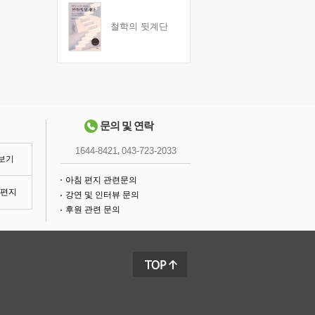
철학의 뒷계단
문의 및 연락
,
1644-8421
043-723-2033
 보기
아침 편지 관련문의
침편지
강연 및 인터뷰 문의
후원 관련 문의