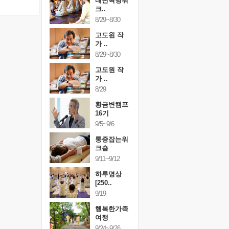
건강명상법
내면혁명워
건강명상
..
크..
스..
/9~10/10
8/29~8/30
10/9~10/10
내면혁명워
고도원 작
내면혁명
..
가 ..
크..
/17~10/18
8/29~8/30
10/17~10/18
황금변캠프
고도원 작
황금변캠
7기
가 ..
17기
/30~10/31
8/29
10/30~10/31
통증잡는워
황금변캠프
통증잡는
크숍
16기
크숍
/7~11/8
9/5~9/6
11/7~11/8
내면혁명워
통증잡는워
내면혁명
..
크숍
크..
/12~12/13
9/11~9/12
12/12~12/13
하루명상
[250..
9/19
행복한가족
여행
9/24~9/26