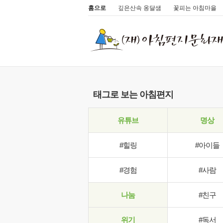
홈으로
깊은산속 옹달샘
꽃피는 아침마을
태그로 보는 아침편지
유튜브
명상
#힐링
#아이들
#경험
#사람
나눔
#친구
위기
#독서