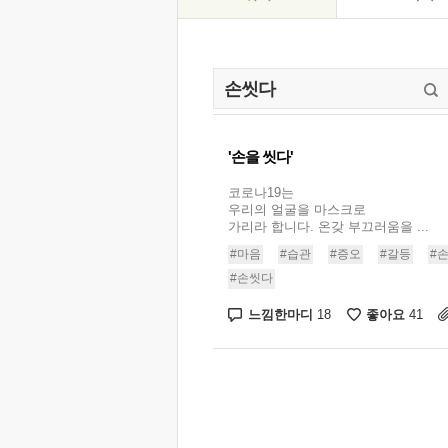
'손을 씻다'
코로나19는
우리의 얼굴을 마스크로
가리라 합니다. 온갖 부끄러움을 ...
#마음
#습관
#증오
#갈등
#
#손씻다
느낌한마디
좋아요
18
41