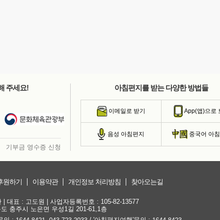
해 주세요!
아침편지를 받는 다양한 방법들
이메일로 받기
App(앱)으로
음성 아침편지
중국어 아
기부금 영수증 신청
후원하기
이용약관
개인정보 처리방침
찾아오는길
대표 : 고도원 | 사업자등록번호 : 105-82-13577
청북도 충주시 노은면 우성1길 201-61,1층
문의 :
,
/ '아침편지여행'문의 :