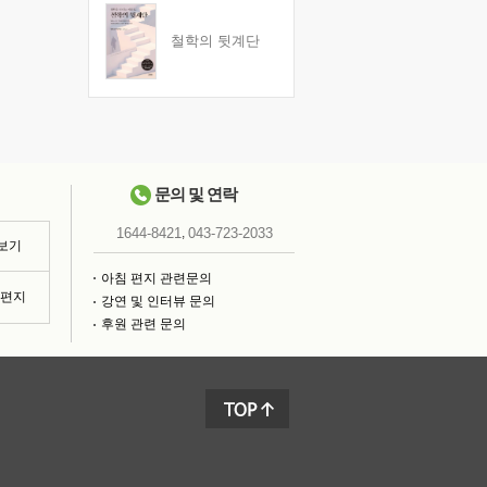
철학의 뒷계단
문의 및 연락
,
1644-8421
043-723-2033
 보기
아침 편지 관련문의
침편지
강연 및 인터뷰 문의
후원 관련 문의