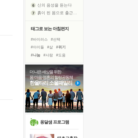
신의 음성을 듣는다
흙이 된 몸으로 출근하는 여자
극과 극의 양 끝단
내가 '나다움'을 찾는 길
태그로 보는 아침편지
피해 갈 수 없는 사건들
#바이러스
#선택
처음 손을 잡았던 날
#아이들
#삶
#위기
꿈이 실제가 되는 것
#나눔
#사람
#도움
'말 타는 법'을 먼저
#힐링
#독서캠프
#친구
졸업식 사진을 보며
#비전캠프
#계획
#리더
더 나은 세상을 위한
아픈 아버지를 위한 공간 설계
몸·마음·영혼의 힐링공동체
#희망
#경험
#극복
극심한 변비, 어깨결림, 수면 장애
한울타리 소울패밀리
#링컨학교
#독서
보고 싶은 어머니
#유튜브
#면역력
#명상
유년 시절의 부산 영도 바다
#건강
#다짐
못된 꼰대들
거울 속의 나
희망이란
옹달샘 프로그램
'모른다'는 것