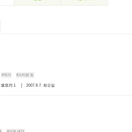
#작가
#스티븐 킹
모으기
2007.8.7. 화요일
1
글
#깊은 생각