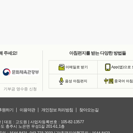
해 주세요!
아침편지를 받는 다양한 방법들
이메일로 받기
App(앱)으로
음성 아침편지
중국어 아
기부금 영수증 신청
후원하기
이용약관
개인정보 처리방침
찾아오는길
대표 : 고도원 | 사업자등록번호 : 105-82-13577
청북도 충주시 노은면 우성1길 201-61,1층
문의 :
,
/ '아침편지여행'문의 :