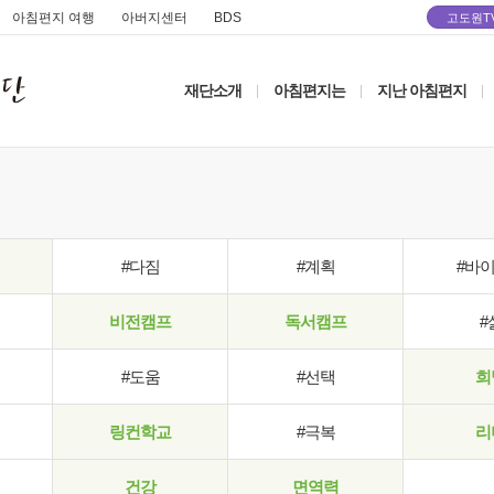
아침편지 여행
아버지센터
BDS
고도원T
재단소개
아침편지는
지난 아침편지
|
|
|
#다짐
#계획
#바
비전캠프
독서캠프
#
#도움
#선택
희
링컨학교
#극복
리
건강
면역력