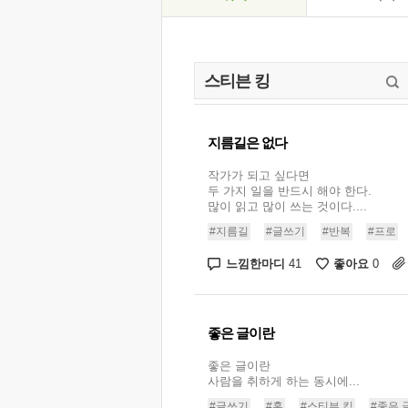
지름길은 없다
작가가 되고 싶다면
두 가지 일을 반드시 해야 한다.
많이 읽고 많이 쓰는 것이다....
#지름길
#글쓰기
#반복
#프로
느낌한마디
좋아요
41
0
좋은 글이란
좋은 글이란
사람을 취하게 하는 동시에...
#글쓰기
#혼
#스티븐 킹
#좋은 