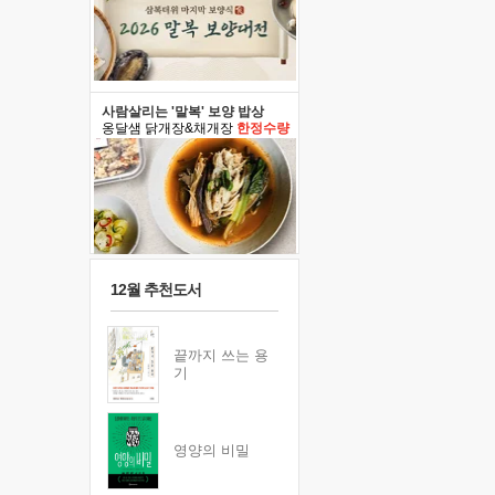
사람살리는 '말복' 보양 밥상
옹달샘 닭개장&채개장
한정수량
12월 추천도서
끝까지 쓰는 용
기
영양의 비밀