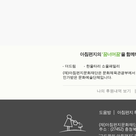
아침편지의
'꿈너머꿈'
을 함께
더드림
한울타리 소울패밀리
(재)아침편지문화재단은 문화체육관광부에서
인가받은 문화예술단체입니다.
나의 후원내역 보기
|
도움방
아침편지 
(재)아침편지문화재단 | 
주소 : (27452) 충
'고도원의 아침편지' 