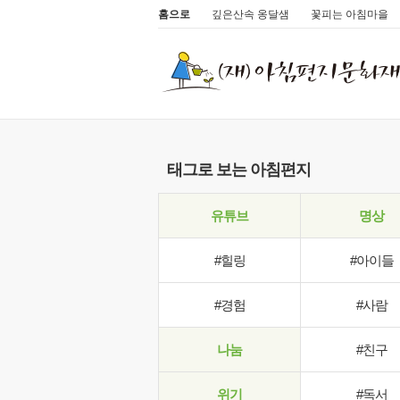
홈으로
깊은산속 옹달샘
꽃피는 아침마을
태그로 보는 아침편지
유튜브
명상
#힐링
#아이들
#경험
#사람
나눔
#친구
위기
#독서