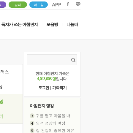
V
솔패
더드림
독자가 쓰는 아침편지
모음방
나눔터
|
|
이러스
현재 아침편지 가족은
4,043,008 명
입니다.
삶
로그인
|
가족되기
망
아침편지 랭킹
귀를 열고 마음을 내어주고
더
영적 성장의 여정
장 건강이 중요한 이유