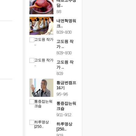
행복한가족
태초고추장
행복한가
여행
담..
여행
24~9/26
8/8
9/24~9/26
건강명상법
내면혁명워
건강명상
..
크..
스..
/9~10/10
8/29~8/30
10/9~10/10
내면혁명워
고도원 작
내면혁명
..
가 ..
크..
/17~10/18
8/29~8/30
10/17~10/18
황금변캠프
고도원 작
황금변캠
7기
가 ..
17기
/30~10/31
8/29
10/30~10/31
통증잡는워
황금변캠프
통증잡는
크숍
16기
크숍
/7~11/8
9/5~9/6
11/7~11/8
내면혁명워
통증잡는워
내면혁명
..
크숍
크..
/12~12/13
9/11~9/12
12/12~12/13
하루명상
[250..
9/19