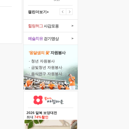
캘린더보기+
힐링허그
사감포옹
>
예술치유
걷기명상
>
'옹달샘의 꽃'
자원봉사
· 청년 자원봉사
· 금빛청년 자원봉사
· 음식연구 자원봉사
2026 말복 보양대전
최대
74%할인