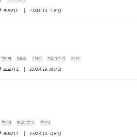
모으기
2003.8.13. 수요일
0
9/
스
10
크
10
#반복
#프로
#작가
#스티븐 킹
#다작
1
모으기
2003.4.29. 화요일
1
10
11
크
12
#작가
#스티븐 킹
#다작
모으기
2002.4.18. 목요일
4