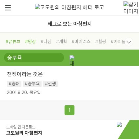
태그로 보는 아침편지
#유튜브
#명상
#다짐
#계획
#바이러스
#힐링
#아이들
#비전캠프
#독서캠프
#삶
#경험
#사람
#도움
#선택
#희망
#나눔
#친구
#링컨학교
#극복
#리더
#위기
전쟁이라는 것은
#독서
#건강
#면역력
#승패
#승부욕
#전쟁
2001.9.20. 목요일
1
모바일 앱 다운로드
고도원의 아침편지