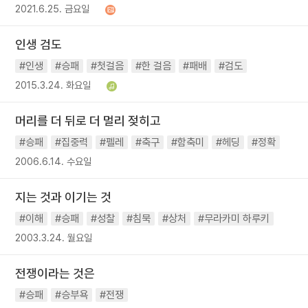
2021.6.25. 금요일
인생 검도
#인생
#승패
#첫걸음
#한 걸음
#패배
#검도
2015.3.24. 화요일
머리를 더 뒤로 더 멀리 젖히고
#승패
#집중력
#펠레
#축구
#함축미
#헤딩
#정확
2006.6.14. 수요일
지는 것과 이기는 것
#이해
#승패
#성찰
#침묵
#상처
#무라카미 하루키
2003.3.24. 월요일
전쟁이라는 것은
#승패
#승부욕
#전쟁