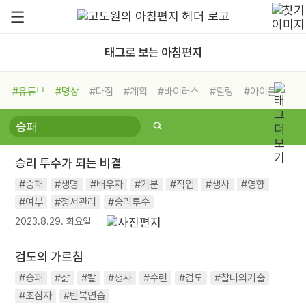
태그로 보는 아침편지
#유튜브
#명상
#다짐
#계획
#바이러스
#힐링
#아이들
#비전캠프
#독서캠프
#삶
#경험
#사람
#도움
#선택
#희망
#나눔
#친구
#링컨학교
#극복
#리더
#위기
승리 투수가 되는 비결
#독서
#건강
#면역력
#승패
#생명
#배우자
#기분
#직업
#생사
#영향
#여부
#정서관리
#승리투수
2023.8.29. 화요일
검도의 가르침
#승패
#삶
#칼
#생사
#수련
#검도
#찰나의기술
#초심자
#반복연습