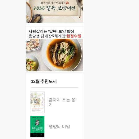
사람살리는 '말복' 보양 밥상
옹달샘 닭개장&채개장
한정수량
12월 추천도서
끝까지 쓰는 용
기
영양의 비밀