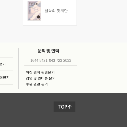
철학의 뒷계단
문의 및 연락
,
1644-8421
043-723-2033
 보기
아침 편지 관련문의
아침편지
강연 및 인터뷰 문의
후원 관련 문의