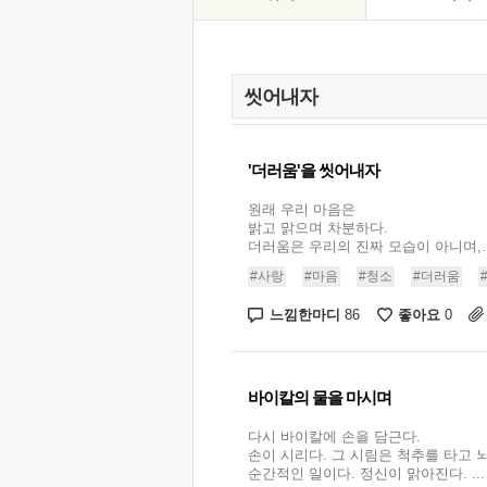
'더러움'을 씻어내자
원래 우리 마음은
밝고 맑으며 차분하다.
더러움은 우리의 진짜 모습이 아니며,..
#사랑
#마음
#청소
#더러움
느낌한마디
좋아요
86
0
바이칼의 물을 마시며
다시 바이칼에 손을 담근다.
손이 시리다. 그 시림은 척추를 타고 
순간적인 일이다. 정신이 맑아진다. ...