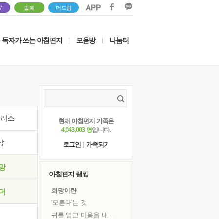
V
솔패
더드림
독자가 쓰는 아침편지
모음방
나눔터
|
|
이러스
현재 아침편지 가족은
4,043,003 명
입니다.
삶
로그인
|
가족되기
망
아침편지 랭킹
희망이란
더
'모른다'는 것
귀를 열고 마음을 내어주고