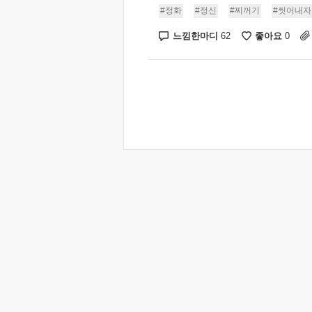
#정화
#정신
#찌꺼기
#씻어내자
느낌한마디
좋아요
62
0