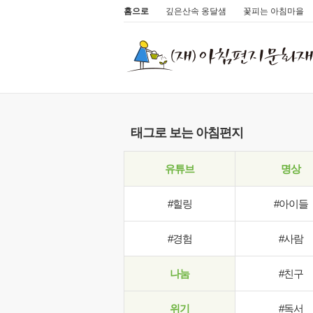
홈으로
깊은산속 옹달샘
꽃피는 아침마을
태그로 보는 아침편지
유튜브
명상
#힐링
#아이들
#경험
#사람
나눔
#친구
위기
#독서