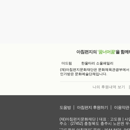
아침편지의
'꿈너머꿈'
을 함께
더드림
한울타리 소울패밀리
(재)아침편지문화재단은 문화체육관광부에서
인가받은 문화예술단체입니다.
나의 후원내역 보기
|
도움방
아침편지 후원하기
이용약관
(재)아침편지문화재단 | 대표 : 고도원 | 사업자
주소 : (27452) 충청북도 충주시 노은면 우성
'고도원의 아침편지' 문의 :
,