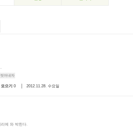
.
#씻어내자
모으기
2012.11.28. 수요일
0
뇌리에 와 박힌다.