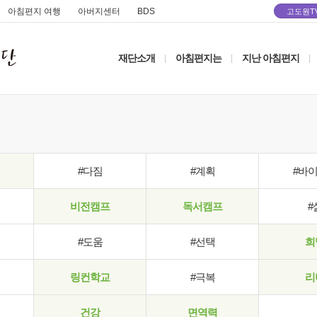
아침편지 여행
아버지센터
BDS
고도원T
재단소개
아침편지는
지난 아침편지
|
|
|
#다짐
#계획
#바
비전캠프
독서캠프
#
#도움
#선택
희
링컨학교
#극복
리
건강
면역력