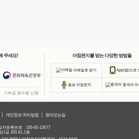
해 주세요!
아침편지를 받는 다양한 방법들
이메일로 받기
App(앱)으로
중국어 
음성 아침편지
기부금 영수증 신청
개인정보 처리방침
찾아오는길
등록번호 : 105-82-13577
1길 201-61,1층
/ '아침편지여행'문의 :