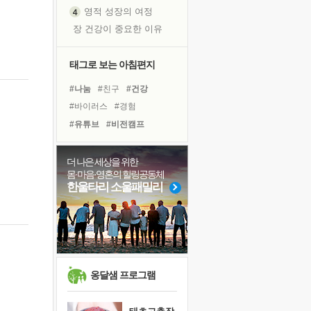
영적 성장의 여정
장 건강이 중요한 이유
신의 음성을 듣는다
흙이 된 몸으로 출근하는 여자
태그로 보는 아침편지
극과 극의 양 끝단
#나눔
#친구
#건강
내가 '나다움'을 찾는 길
#바이러스
#경험
피해 갈 수 없는 사건들
#유튜브
#비전캠프
처음 손을 잡았던 날
#계획
#위기
#독서캠프
꿈이 실제가 되는 것
#아이들
#삶
#극복
더 나은 세상을 위한
'말 타는 법'을 먼저
몸·마음·영혼의 힐링공동체
#힐링
#사람
#선택
졸업식 사진을 보며
한울타리 소울패밀리
#독서
#다짐
#면역력
아픈 아버지를 위한 공간 설계
#희망
#리더
#도움
극심한 변비, 어깨결림, 수면 장애
#명상
#링컨학교
보고 싶은 어머니
유년 시절의 부산 영도 바다
못된 꼰대들
옹달샘 프로그램
거울 속의 나