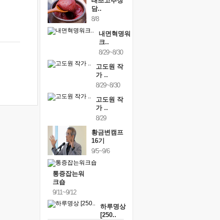
태초고추장
담..
8/8
내면혁명워
크..
8/29~8/30
고도원 작
가 ..
8/29~8/30
고도원 작
가 ..
8/29
황금변캠프
16기
9/5~9/6
통증잡는워
크숍
9/11~9/12
하루명상
[250..