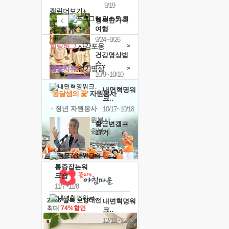
9/19
캘린더보기+
행복한가족
여행
9/24~9/26
힐링허그
사감포옹
>
건강명상법
스..
예술치유
걷기명상
>
10/9~10/10
내면혁명워
'옹달샘의 꽃'
자원봉사
크..
· 청년 자원봉사
10/17~10/18
· 금빛청년 자원봉사
황금변캠프
· 음식연구 자원봉사
17기
10/30~10/31
통증잡는워
크숍
11/7~11/8
2026 말복 보양대전
내면혁명워
최대
74%할인
크..
12/12~12/13