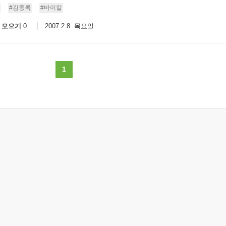
#김종록
#바이칼
모으기
2007.2.8. 목요일
0
1