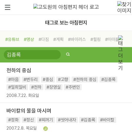
태그로 보는 아침편지
#유튜브
#명상
#다짐
#계획
#바이러스
#힐링
#아이들
#비전캠프
#독서캠프
#삶
#경험
#사람
#도움
#선택
#희망
#나눔
#친구
#링컨학교
#극복
#리더
#위기
천하의 중심
#독서
#건강
#면역력
#마음
#변두리
#중심
#고향
#천하의 중심
#김종록
#일희일비
#천하
#장영실
#주변인
2008.7.22. 화요일
바이칼의 물을 마시며
#정화
#정신
#찌꺼기
#씻어내자
#김종록
#바이칼
2007.2.8. 목요일