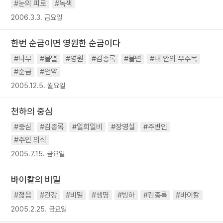
#눈의 피로
#녹색
2006.3.3. 금요일
한번 순금이면 영원한 순금이다
#나무
#불멸
#영원
#김종록
#불변
#내 안의 우주목
#순금
#언약
2005.12.5. 월요일
천하의 중심
#중심
#김종록
#일희일비
#장영실
#주변인
#주인 의식
2005.7.15. 금요일
바이칼의 비밀
#젊음
#건강
#비밀
#생명
#빙하
#김종록
#바이칼
2005.2.25. 금요일