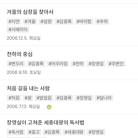
겨울의 심장을 찾아서
#자연
#겨울
#설원
#김종록
#바이칼
#추위
#시베리아
2006.12.5. 화요일
천하의 중심
#변두리
#김종록
#어우러짐
#천하
#장영실
#주변인
2006.9.16. 토요일
처음 길을 내는 사람
#처음
#꿈
#발걸음
#김종록
#장영실
#달나라
2006.7.13. 목요일
장영실이 고쳐준 세종대왕의 독서법
#독서법
#충고
#김종록
#세종대왕
#장영실