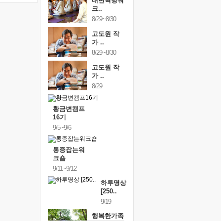
내면혁명워
크..
8/29~8/30
고도원 작
가 ..
8/29~8/30
고도원 작
가 ..
8/29
황금변캠프
16기
9/5~9/6
통증잡는워
크숍
9/11~9/12
하루명상
[250..
9/19
행복한가족