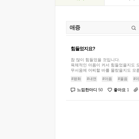
힘들었지요?
참 많이 힘들었을 것입니다.
육체적인 아픔이 커서 힘들었을지도 
무서움에 어찌할 바를 몰랐을지도 모릅니다
#평화
#내면
#아픔
#울음
#
느낌한마디
좋아요
50
1