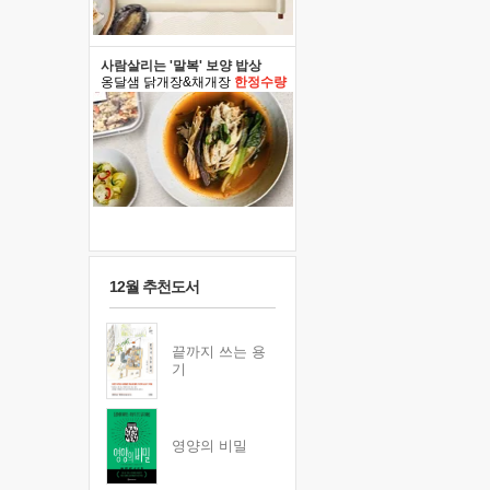
사람살리는 '말복' 보양 밥상
옹달샘 닭개장&채개장
한정수량
12월 추천도서
끝까지 쓰는 용
기
영양의 비밀