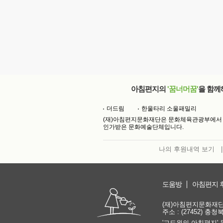
아침편지의
'꿈너머꿈'
을 함께
더드림
한울타리 소울패밀리
(재)아침편지문화재단은 문화체육관광부에서
인가받은 문화예술단체입니다.
나의 후원내역 보기
|
도움방
아침편지 
(재)아침편지문화재단 | 
주소 : (27452) 충
'고도원의 아침편지' 