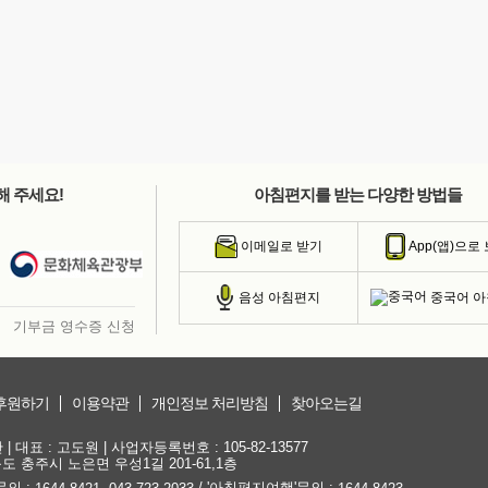
해 주세요!
아침편지를 받는 다양한 방법들
이메일로 받기
App(앱)으로
중국어 
음성 아침편지
기부금 영수증 신청
후원하기
이용약관
개인정보 처리방침
찾아오는길
대표 : 고도원 | 사업자등록번호 : 105-82-13577
청북도 충주시 노은면 우성1길 201-61,1층
문의 :
,
/ '아침편지여행'문의 :