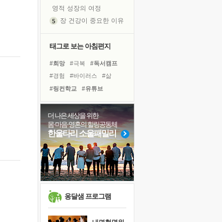
영적 성장의 여정
장 건강이 중요한 이유
신의 음성을 듣는다
흙이 된 몸으로 출근하는 여자
태그로 보는 아침편지
극과 극의 양 끝단
#희망
#극복
#독서캠프
내가 '나다움'을 찾는 길
#경험
#바이러스
#삶
피해 갈 수 없는 사건들
#링컨학교
#유튜브
처음 손을 잡았던 날
#사람
#선택
#도움
꿈이 실제가 되는 것
#명상
#위기
#리더
더 나은 세상을 위한
'말 타는 법'을 먼저
몸·마음·영혼의 힐링공동체
#독서
#건강
#나눔
졸업식 사진을 보며
한울타리 소울패밀리
#계획
#친구
#면역력
극심한 변비, 어깨결림, 수면 장애
#아이들
#비전캠프
아픈 아버지를 위한 공간 설계
#다짐
#힐링
슬럼프
보고 싶은 어머니
유년 시절의 부산 영도 바다
옹달샘 프로그램
못된 꼰대들