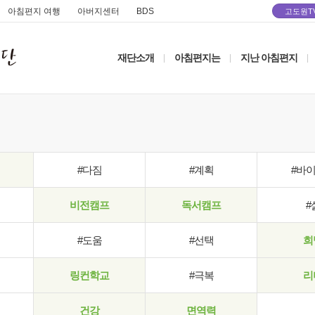
아침편지 여행
아버지센터
BDS
고도원T
재단소개
아침편지는
지난 아침편지
|
|
|
#다짐
#계획
#바
비전캠프
독서캠프
#
#도움
#선택
희
링컨학교
#극복
리
건강
면역력