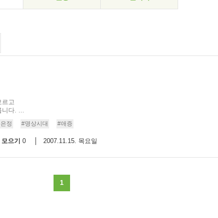
모르고
. ...
이은정
#명상시대
#애증
모으기
2007.11.15. 목요일
0
1