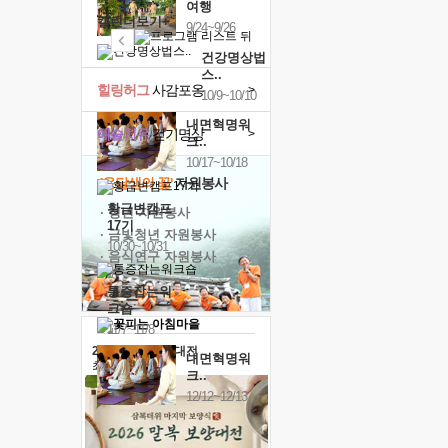
여행
캘린더보기+
9/24~9/26
건강명상법
스..
힐링허그
사감포옹
>
10/9~10/10
내면혁명워
예술치유
걷기명상
>
크..
10/17~10/18
'옹달샘의 꽃'
자원봉사
황금변캠프
· 청년 자원봉사
17기
· 금빛청년 자원봉사
10/30~10/31
· 음식연구 자원봉사
통증잡는워
크숍
11/7~11/8
2026 말복 보양대전
내면혁명워
최대
74%할인
크..
12/12~12/13