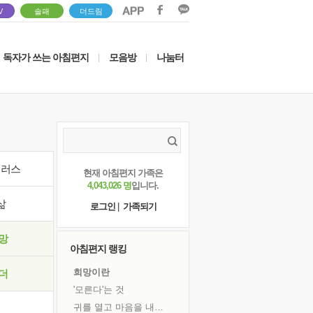
V
솔패
더드림
독자가 쓰는 아침편지
모음방
나눔터
|
|
이러스
현재 아침편지 가족은
4,043,026 명
입니다.
삶
로그인
|
가족되기
망
아침편지 랭킹
희망이란
더
'모른다'는 것
귀를 열고 마음을 내어주고