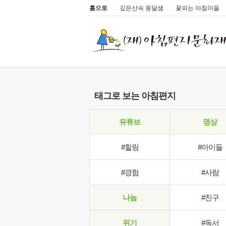
홈으로
깊은산속 옹달샘
꽃피는 아침마을
태그로 보는 아침편지
유튜브
명상
#힐링
#아이들
#경험
#사람
나눔
#친구
위기
#독서