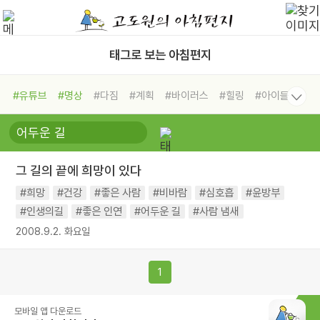
태그로 보는 아침편지
#유튜브
#명상
#다짐
#계획
#바이러스
#힐링
#아이들
#비전캠프
#독서캠프
#삶
#경험
#사람
#도움
#선택
#희망
#나눔
#친구
#링컨학교
#극복
#리더
#위기
그 길의 끝에 희망이 있다
#독서
#건강
#면역력
#희망
#건강
#좋은 사람
#비바람
#심호흡
#윤방부
#인생의길
#좋은 인연
#어두운 길
#사람 냄새
2008.9.2. 화요일
1
모바일 앱 다운로드