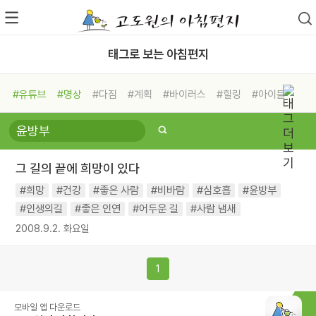
태그로 보는 아침편지
#유튜브
#명상
#다짐
#계획
#바이러스
#힐링
#아이들
#비전캠프
#독서캠프
#삶
#경험
#사람
#도움
#선택
#희망
#나눔
#친구
#링컨학교
#극복
#리더
#위기
그 길의 끝에 희망이 있다
#독서
#건강
#면역력
#희망
#건강
#좋은 사람
#비바람
#심호흡
#윤방부
#인생의길
#좋은 인연
#어두운 길
#사람 냄새
2008.9.2. 화요일
1
모바일 앱 다운로드